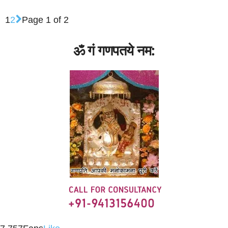
1
2
Page 1 of 2
ॐ गं गणपतये नम: