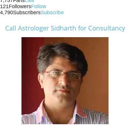
7,757
Fans
Like
121
Followers
Follow
4,790
Subscribers
Subscribe
Call Astrologer Sidharth for Consultancy