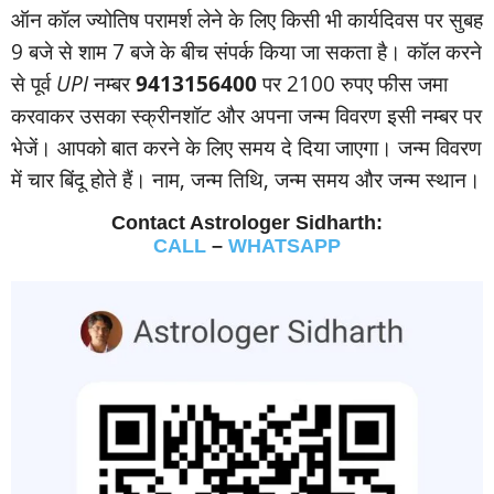
ऑन कॉल ज्‍योतिष परामर्श लेने के लिए किसी भी कार्यदिवस पर सुबह
9 बजे से शाम 7 बजे के बीच संपर्क किया जा सकता है। कॉल करने
से पूर्व
UPI
नम्‍बर
9413156400
पर 2100 रुपए फीस जमा
करवाकर उसका स्‍क्रीनशॉट और अपना जन्‍म विवरण इसी नम्‍बर पर
भेजें। आपको बात करने के लिए समय दे दिया जाएगा। जन्‍म विवरण
में चार बिंदू होते हैं। नाम, जन्‍म तिथि, जन्‍म समय और जन्‍म स्‍थान।
Contact Astrologer Sidharth:
CALL
–
WHATSAPP