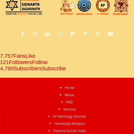
7,757
Fans
Like
121
Followers
Follow
4,790
Subscribers
Subscribe
Home
About
FAQ
Services
KP Astrology Services
Horoscope Analysis
Prashna Kundli India