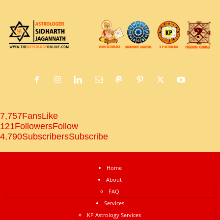
7,757
Fans
Like
121
Followers
Follow
4,790
Subscribers
Subscribe
Home
About
FAQ
Services
KP Astrology Services