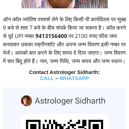
ऑन कॉल ज्‍योतिष परामर्श लेने के लिए किसी भी कार्यदिवस पर सुबह
9 बजे से शाम 7 बजे के बीच संपर्क किया जा सकता है। कॉल करने
से पूर्व
UPI
नम्‍बर
9413156400
पर 2100 रुपए फीस जमा
करवाकर उसका स्‍क्रीनशॉट और अपना जन्‍म विवरण इसी नम्‍बर पर
भेजें। आपको बात करने के लिए समय दे दिया जाएगा। जन्‍म विवरण
में चार बिंदू होते हैं। नाम, जन्‍म तिथि, जन्‍म समय और जन्‍म स्‍थान।
Contact Astrologer Sidharth:
CALL
–
WHATSAPP