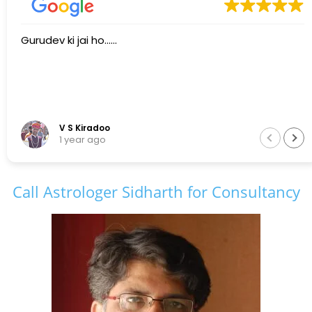
Gurudev ki jai ho......
V S Kiradoo
1 year ago
Call Astrologer Sidharth for Consultancy