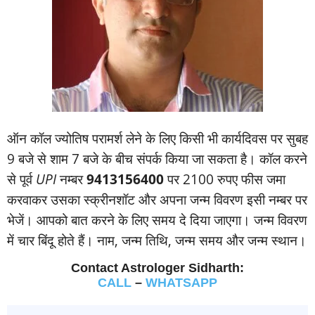
ऑन कॉल ज्‍योतिष परामर्श लेने के लिए किसी भी कार्यदिवस पर सुबह
9 बजे से शाम 7 बजे के बीच संपर्क किया जा सकता है। कॉल करने
से पूर्व
UPI
नम्‍बर
9413156400
पर 2100 रुपए फीस जमा
करवाकर उसका स्‍क्रीनशॉट और अपना जन्‍म विवरण इसी नम्‍बर पर
भेजें। आपको बात करने के लिए समय दे दिया जाएगा। जन्‍म विवरण
में चार बिंदू होते हैं। नाम, जन्‍म तिथि, जन्‍म समय और जन्‍म स्‍थान।
Contact Astrologer Sidharth:
CALL
–
WHATSAPP