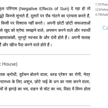
7,757
Fan
्रतिकूल परिणाम (Negative Effects of Sun) दे रहा हो तो
121
Follo
4,790
Sub
किस्‍से सुनाते हैं, दूसरों पर रौब गांठने का प्रयास करते हैं,
ती है। किसी पर विश्‍वास नहीं करते। अपनी छोटी छोटी सफलताओं
Ca
े खुद को श्रेष्‍ठ समझने वाले, अपमान करने वाले और स्‍वार्थी
्‍वाकांक्षी, भुरभुरे स्‍वभाव के और दंभी होते हैं। अपनी सलाह
े हैं और खीज पैदा करने वाले होते हैं।
irst House)
तक क्रोधी, दुर्वचन बोलने वाला, ब्‍लड प्रेशर का रोगी, नेत्र
स्‍वास्‍थ्‍य के लिए अशुभ, छोटे भाई के धन का नाश करने वाला,
 से झगड़े का भय, वाहन से चोट का भय, विद्या में विघ्न होता