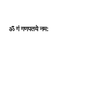
ॐ गं गणपतये नम: