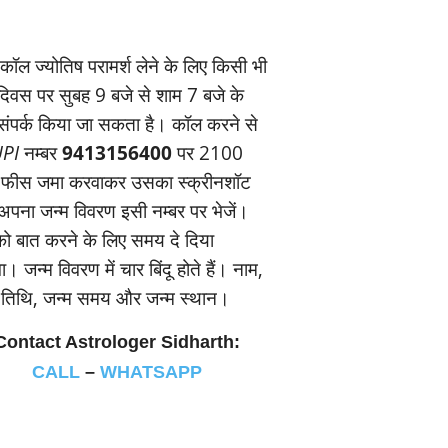
ॉल ज्‍योतिष परामर्श लेने के लिए किसी भी
यदिवस पर सुबह 9 बजे से शाम 7 बजे के
संपर्क किया जा सकता है। कॉल करने से
PI
नम्‍बर
9413156400
पर 2100
 फीस जमा करवाकर उसका स्‍क्रीनशॉट
पना जन्‍म विवरण इसी नम्‍बर पर भेजें।
 बात करने के लिए समय दे दिया
। जन्‍म विवरण में चार बिंदू होते हैं। नाम,
म तिथि, जन्‍म समय और जन्‍म स्‍थान।
Contact Astrologer Sidharth:
CALL
–
WHATSAPP