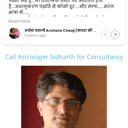
पढ़ती आई हूँ....जो वैज्ञानिक तथ्यों पर आधारित होते
हैं....अंधानुकरण पद्धति से कोसों दूर ....और स्पष्ट.......सरल
भाषा में......
एक सुलझी सोच के मालिक सिद्धार्थ जी पिछली और
Read more
अगली दोनों पीढ़ियों के सामंजस्य को बनाए रखने में
सफल है,और इसलिए मैं इनकी कायल हूँ.......
अर्चना चावजी Archana Chaoji (मायरा की नानी)
11 years ago
Call Astrologer Sidharth for Consultancy