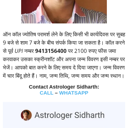
ऑन कॉल ज्‍योतिष परामर्श लेने के लिए किसी भी कार्यदिवस पर सुबह
9 बजे से शाम 7 बजे के बीच संपर्क किया जा सकता है। कॉल करने
से पूर्व
UPI
नम्‍बर
9413156400
पर 2100 रुपए फीस जमा
करवाकर उसका स्‍क्रीनशॉट और अपना जन्‍म विवरण इसी नम्‍बर पर
भेजें। आपको बात करने के लिए समय दे दिया जाएगा। जन्‍म विवरण
में चार बिंदू होते हैं। नाम, जन्‍म तिथि, जन्‍म समय और जन्‍म स्‍थान।
Contact Astrologer Sidharth:
CALL
–
WHATSAPP