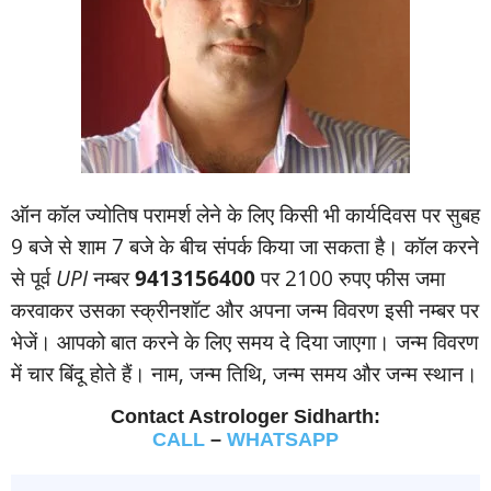
ऑन कॉल ज्‍योतिष परामर्श लेने के लिए किसी भी कार्यदिवस पर सुबह
9 बजे से शाम 7 बजे के बीच संपर्क किया जा सकता है। कॉल करने
से पूर्व
UPI
नम्‍बर
9413156400
पर 2100 रुपए फीस जमा
करवाकर उसका स्‍क्रीनशॉट और अपना जन्‍म विवरण इसी नम्‍बर पर
भेजें। आपको बात करने के लिए समय दे दिया जाएगा। जन्‍म विवरण
में चार बिंदू होते हैं। नाम, जन्‍म तिथि, जन्‍म समय और जन्‍म स्‍थान।
Contact Astrologer Sidharth:
CALL
–
WHATSAPP