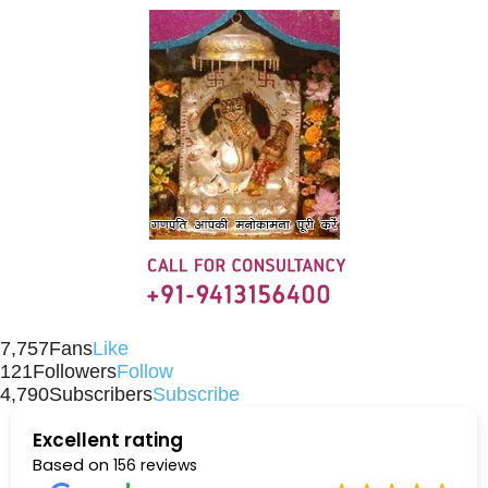
7,757
Fans
Like
121
Followers
Follow
4,790
Subscribers
Subscribe
Excellent rating
Based on
156 reviews