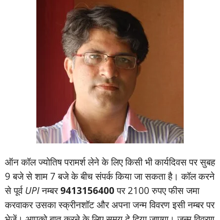
ऑन कॉल ज्‍योतिष परामर्श लेने के लिए किसी भी कार्यदिवस पर सुबह
9 बजे से शाम 7 बजे के बीच संपर्क किया जा सकता है। कॉल करने
से पूर्व
UPI
नम्‍बर
9413156400
पर 2100 रुपए फीस जमा
करवाकर उसका स्‍क्रीनशॉट और अपना जन्‍म विवरण इसी नम्‍बर पर
भेजें। आपको बात करने के लिए समय दे दिया जाएगा। जन्‍म विवरण