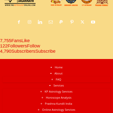
7,755
Fans
Like
122
Followers
Follow
4,790
Subscribers
Subscribe
Home
About
FAQ
Services
KP Astrology Services
Horoscope Analysis
Prashna Kundli India
Online Astrology Services