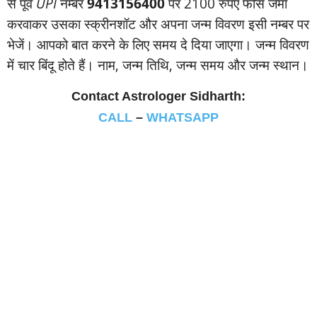
से पूर्व
UPI
नम्‍बर
9413156400
पर 2100 रुपए फीस जमा
करवाकर उसका स्‍क्रीनशॉट और अपना जन्‍म विवरण इसी नम्‍बर पर
भेजें। आपको बात करने के लिए समय दे दिया जाएगा। जन्‍म विवरण
में चार बिंदू होते हैं। नाम, जन्‍म तिथि, जन्‍म समय और जन्‍म स्‍थान।
Contact Astrologer Sidharth:
CALL
–
WHATSAPP