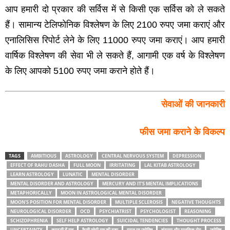
आप हमारी दो प्रकार की सर्विस में से किसी एक सर्विस को ले सकते
हैं। सामान्‍य टेलिफोनिक विश्‍लेषण के लिए 2100 रुपए जमा कराएं और
एनालिसिस रिपोर्ट लेने के लिए 11000 रुपए जमा कराएं। आप हमारी
वार्षिक विश्‍लेषण की सेवा भी ले सकते हैं, आगामी एक वर्ष के विश्‍लेषण
के लिए आपको 5100 रुपए जमा कराने होते हैं।
सेवाओं की जानकारी
फीस जमा कराने के विकल्‍प
TAGS
AMBITIOUS
ASTROLOGY
CENTRAL NERVOUS SYSTEM
DEPRESSION
EFFECT OF RAHU DASHA
FULL MOON
IRRITATING
LAL KITAB ASTROLOGY
LEARN ASTROLOGY
LUNATIC
MENTAL DISORDER
MENTAL DISORDER AND ASTROLOGY
MERCURY AND IT'S MENTAL IMPLICATIONS
METAPHORICALLY
MOON IN ASTROLOGICAL MENTAL DISORDER
MOON'S POSITION FOR MENTAL DISORDER
MULTIPLE SCLEROSIS
NEGATIVE THOUGHTS
NEUROLOGICAL DISORDER
OCD
PSYCHIATRIST
PSYCHOLOGIST
REASONING
SCHIZOPHRENIA
SELF HELP ASTROLOGY
SUICIDAL TENDENCIES
THOUGHT PROCESS
UNCERTAINTY
कुण्‍डली में राहु
कैसी रहेगी राहु की दशा
गूगल पर ज्‍योतिष
चंद्रमा और मानसिक रोग
ज्‍योतिष