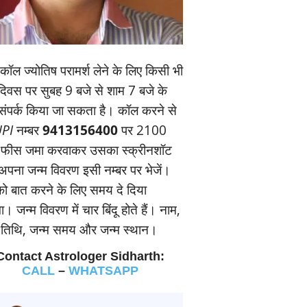
ॉल ज्‍योतिष परामर्श लेने के लिए किसी भी
यदिवस पर सुबह 9 बजे से शाम 7 बजे के
संपर्क किया जा सकता है। कॉल करने से
PI
नम्‍बर
9413156400
पर 2100
 फीस जमा करवाकर उसका स्‍क्रीनशॉट
पना जन्‍म विवरण इसी नम्‍बर पर भेजें।
 बात करने के लिए समय दे दिया
। जन्‍म विवरण में चार बिंदू होते हैं। नाम,
म तिथि, जन्‍म समय और जन्‍म स्‍थान।
Contact Astrologer Sidharth:
CALL
–
WHATSAPP