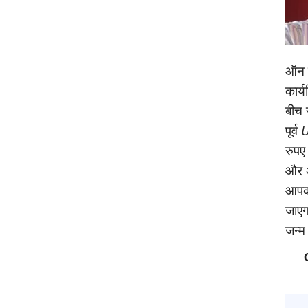
ऑन क
कार्
बीच 
पूर्व
U
रुपए
और अ
आपको
जाएगा
जन्‍