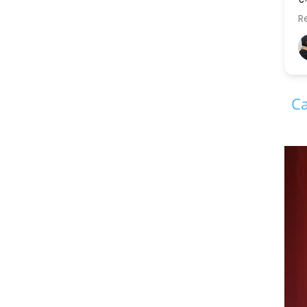
....और स्पष्ट.......सरल भाषा में......
Read more
एक सुलझी सोच के मालिक सिद्धार्थ
जी पिछली और अगली दोनों पीढ़ियों 
अर्चना चावजी Archana Chaoji (मायरा की नानी)
11 years ago
सामंजस्य को बनाए रखने में सफल
है,और इसलिए मैं इनकी कायल हूँ......
Ca