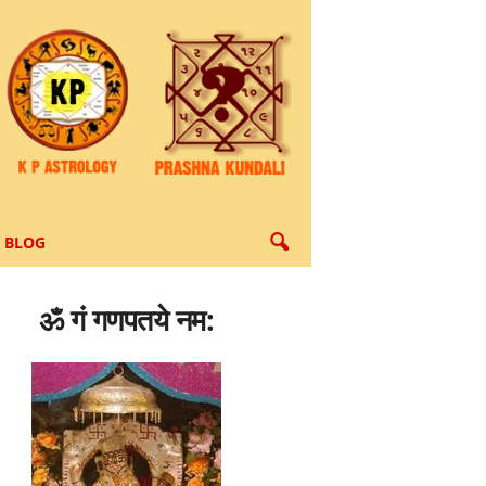
BLOG
ॐ गं गणपतये नम: