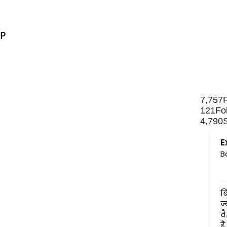
KP
7,757
121
Fo
4,790
E
B
बिना किसी लॉग-लपेट के लिखे गए
ज्योतिषीय आलेख पढ़ती आई हूँ....जो
वैज्ञानिक तथ्यों पर आधारित होते
हैं....अंधानुकरण पद्धति से कोसों दूर