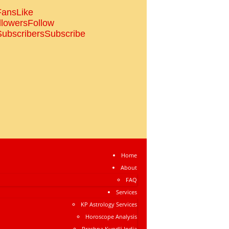
Fans
Like
llowers
Follow
Subscribers
Subscribe
Home
About
FAQ
Services
KP Astrology Services
Horoscope Analysis
Prashna Kundli India