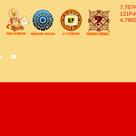
7,757
121
Fo
4,790