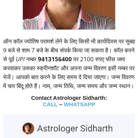
ऑन कॉल ज्‍योतिष परामर्श लेने के लिए किसी भी कार्यदिवस पर सुबह
9 बजे से शाम 7 बजे के बीच संपर्क किया जा सकता है। कॉल करने
से पूर्व
UPI
नम्‍बर
9413156400
पर 2100 रुपए फीस जमा
करवाकर उसका स्‍क्रीनशॉट और अपना जन्‍म विवरण इसी नम्‍बर पर
भेजें। आपको बात करने के लिए समय दे दिया जाएगा। जन्‍म विवरण
में चार बिंदू होते हैं। नाम, जन्‍म तिथि, जन्‍म समय और जन्‍म स्‍थान।
Contact Astrologer Sidharth:
CALL
–
WHATSAPP