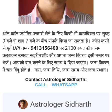
ऑन कॉल ज्‍योतिष परामर्श लेने के लिए किसी भी कार्यदिवस पर सुबह
9 बजे से शाम 7 बजे के बीच संपर्क किया जा सकता है। कॉल करने
से पूर्व
UPI
नम्‍बर
9413156400
पर 2100 रुपए फीस जमा
करवाकर उसका स्‍क्रीनशॉट और अपना जन्‍म विवरण इसी नम्‍बर पर
भेजें। आपको बात करने के लिए समय दे दिया जाएगा। जन्‍म विवरण
में चार बिंदू होते हैं। नाम, जन्‍म तिथि, जन्‍म समय और जन्‍म स्‍थान।
Contact Astrologer Sidharth:
CALL
–
WHATSAPP