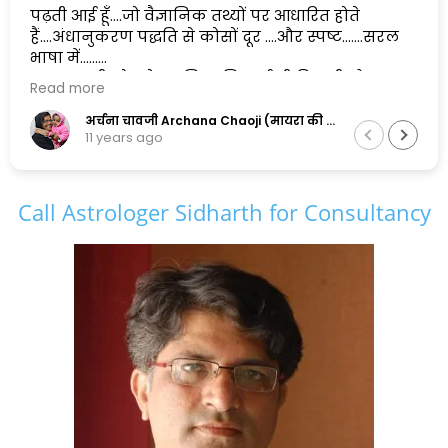
पढ़ती आई हूँ....जो वैज्ञानिक तथ्यों पर आधारित होते
हैं....अंधानुकरण पद्धति से कोसों दूर ....और स्पष्ट.......सरल
भाषा में......
एक सुलझी सोच के मालिक सिद्धार्थ जी पिछली और
Read more
अगली दोनों पीढ़ियों के सामंजस्य को बनाए रखने में
सफल है,और इसलिए मैं इनकी कायल हूँ.......
अर्चना चावजी Archana Chaoji (मायरा की नानी)
11 years ago
Call Astrologer Sidharth for Consultancy