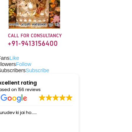
Fans
Like
llowers
Follow
Subscribers
Subscribe
xcellent rating
ased on
156 reviews
......
sidharth ji is a very nice person.