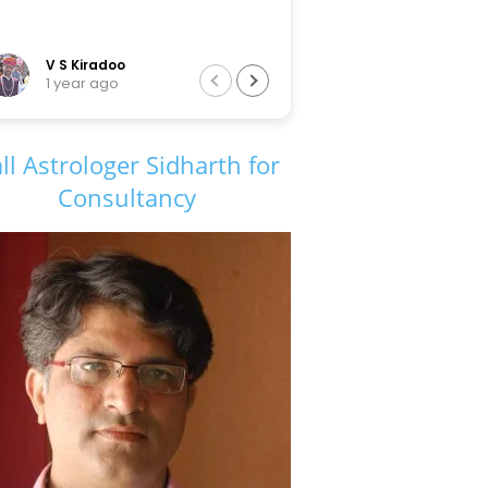
adoo
Tarun Sir
ago
6 years ago
ll Astrologer Sidharth for
Consultancy