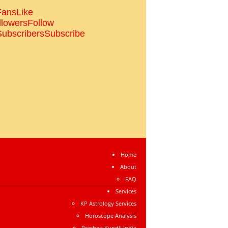
Fans
Like
llowers
Follow
Subscribers
Subscribe
Home
About
FAQ
Services
KP Astrology Services
Horoscope Analysis
Prashna Kundli India