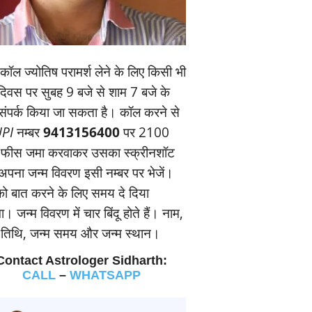
ॉल ज्‍योतिष परामर्श लेने के लिए किसी भी
यदिवस पर सुबह 9 बजे से शाम 7 बजे के
संपर्क किया जा सकता है। कॉल करने से
PI
नम्‍बर
9413156400
पर 2100
 फीस जमा करवाकर उसका स्‍क्रीनशॉट
पना जन्‍म विवरण इसी नम्‍बर पर भेजें।
 बात करने के लिए समय दे दिया
। जन्‍म विवरण में चार बिंदू होते हैं। नाम,
म तिथि, जन्‍म समय और जन्‍म स्‍थान।
Contact Astrologer Sidharth:
CALL
–
WHATSAPP