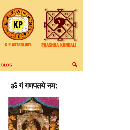
BLOG
ॐ गं गणपतये नम: