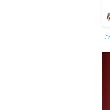
V S Kir
1 year 
Ca