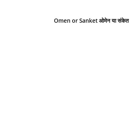
d
h
a
Omen or Sanket ओमेन या संकेत
r
t
h