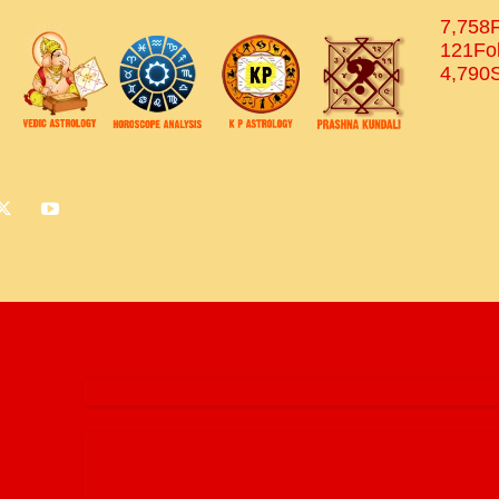
7,758
121
Fo
4,790