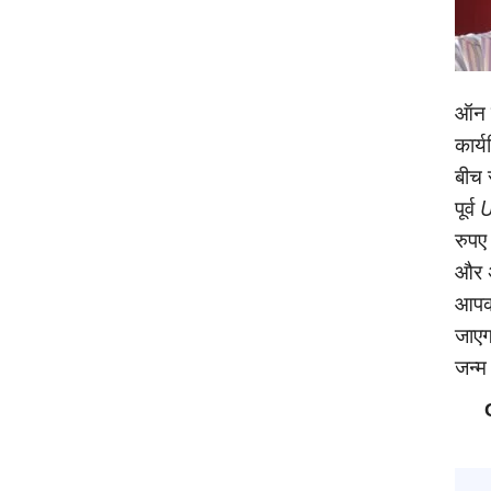
ऑन क
कार्
बीच 
पूर्व
U
रुपए
और अ
आपको
जाएगा
जन्‍