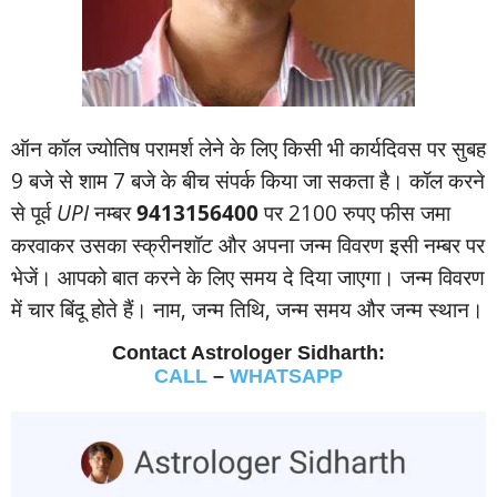
ऑन कॉल ज्‍योतिष परामर्श लेने के लिए किसी भी कार्यदिवस पर सुबह
9 बजे से शाम 7 बजे के बीच संपर्क किया जा सकता है। कॉल करने
से पूर्व
UPI
नम्‍बर
9413156400
पर 2100 रुपए फीस जमा
करवाकर उसका स्‍क्रीनशॉट और अपना जन्‍म विवरण इसी नम्‍बर पर
भेजें। आपको बात करने के लिए समय दे दिया जाएगा। जन्‍म विवरण
में चार बिंदू होते हैं। नाम, जन्‍म तिथि, जन्‍म समय और जन्‍म स्‍थान।
Contact Astrologer Sidharth:
CALL
–
WHATSAPP