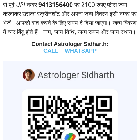
से पूर्व
UPI
नम्‍बर
9413156400
पर 2100 रुपए फीस जमा
करवाकर उसका स्‍क्रीनशॉट और अपना जन्‍म विवरण इसी नम्‍बर पर
भेजें। आपको बात करने के लिए समय दे दिया जाएगा। जन्‍म विवरण
में चार बिंदू होते हैं। नाम, जन्‍म तिथि, जन्‍म समय और जन्‍म स्‍थान।
Contact Astrologer Sidharth:
CALL
–
WHATSAPP