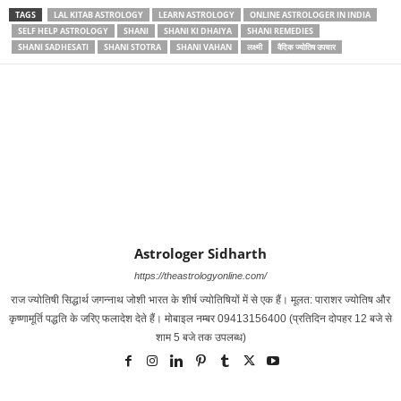
TAGS
LAL KITAB ASTROLOGY
LEARN ASTROLOGY
ONLINE ASTROLOGER IN INDIA
SELF HELP ASTROLOGY
SHANI
SHANI KI DHAIYA
SHANI REMEDIES
SHANI SADHESATI
SHANI STOTRA
SHANI VAHAN
लक्ष्‍मी
वैदिक ज्‍योतिष उपचार
Astrologer Sidharth
https://theastrologyonline.com/
राज ज्‍योतिषी सिद्धार्थ जगन्‍नाथ जोशी भारत के शीर्ष ज्‍योतिषियों में से एक हैं। मूलत: पाराशर ज्‍योतिष और
कृष्‍णामूर्ति पद्धति के जरिए फलादेश देते हैं। मोबाइल नम्‍बर 09413156400 (प्रतिदिन दोपहर 12 बजे से
शाम 5 बजे तक उपलब्‍ध)