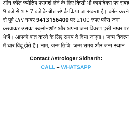
ऑन कॉल ज्‍योतिष परामर्श लेने के लिए किसी भी कार्यदिवस पर सुबह
9 बजे से शाम 7 बजे के बीच संपर्क किया जा सकता है। कॉल करने
से पूर्व
UPI
नम्‍बर
9413156400
पर 2100 रुपए फीस जमा
करवाकर उसका स्‍क्रीनशॉट और अपना जन्‍म विवरण इसी नम्‍बर पर
भेजें। आपको बात करने के लिए समय दे दिया जाएगा। जन्‍म विवरण
में चार बिंदू होते हैं। नाम, जन्‍म तिथि, जन्‍म समय और जन्‍म स्‍थान।
Contact Astrologer Sidharth:
CALL
–
WHATSAPP