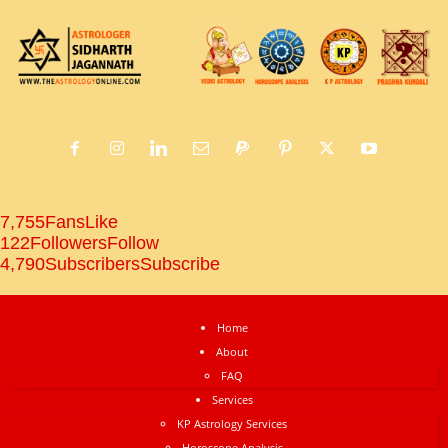
7,755
Fans
Like
122
Followers
Follow
4,790
Subscribers
Subscribe
Home
About
FAQ
Services
KP Astrology Services
Horoscope Analysis