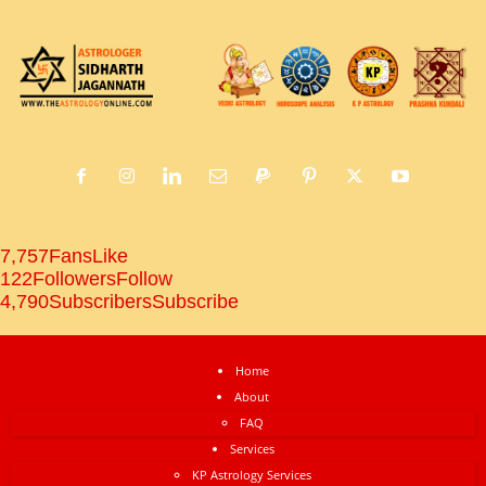
7,757
Fans
Like
122
Followers
Follow
4,790
Subscribers
Subscribe
Home
About
FAQ
Services
KP Astrology Services