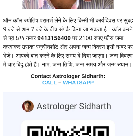
ऑन कॉल ज्‍योतिष परामर्श लेने के लिए किसी भी कार्यदिवस पर सुबह
9 बजे से शाम 7 बजे के बीच संपर्क किया जा सकता है। कॉल करने
से पूर्व
UPI
नम्‍बर
9413156400
पर 2100 रुपए फीस जमा
करवाकर उसका स्‍क्रीनशॉट और अपना जन्‍म विवरण इसी नम्‍बर पर
भेजें। आपको बात करने के लिए समय दे दिया जाएगा। जन्‍म विवरण
में चार बिंदू होते हैं। नाम, जन्‍म तिथि, जन्‍म समय और जन्‍म स्‍थान।
Contact Astrologer Sidharth:
CALL
–
WHATSAPP