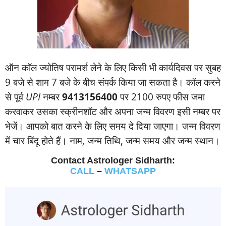
ऑन कॉल ज्‍योतिष परामर्श लेने के लिए किसी भी कार्यदिवस पर सुबह
9 बजे से शाम 7 बजे के बीच संपर्क किया जा सकता है। कॉल करने
से पूर्व
UPI
नम्‍बर
9413156400
पर 2100 रुपए फीस जमा
करवाकर उसका स्‍क्रीनशॉट और अपना जन्‍म विवरण इसी नम्‍बर पर
भेजें। आपको बात करने के लिए समय दे दिया जाएगा। जन्‍म विवरण
में चार बिंदू होते हैं। नाम, जन्‍म तिथि, जन्‍म समय और जन्‍म स्‍थान।
Contact Astrologer Sidharth:
CALL
–
WHATSAPP