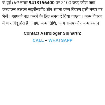
से पूर्व
UPI
नम्‍बर
9413156400
पर 2100 रुपए फीस जमा
करवाकर उसका स्‍क्रीनशॉट और अपना जन्‍म विवरण इसी नम्‍बर पर
भेजें। आपको बात करने के लिए समय दे दिया जाएगा। जन्‍म विवरण
में चार बिंदू होते हैं। नाम, जन्‍म तिथि, जन्‍म समय और जन्‍म स्‍थान।
Contact Astrologer Sidharth:
CALL
–
WHATSAPP