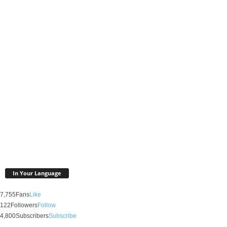
In Your Language
7,755
Fans
Like
122
Followers
Follow
4,800
Subscribers
Subscribe