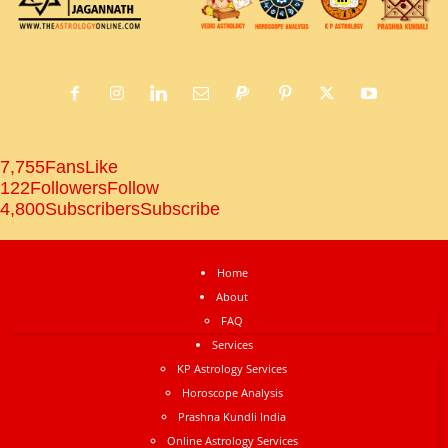
7,755
Fans
Like
122
Followers
Follow
4,800
Subscribers
Subscribe
Home
About
FAQ
Services
KP Astrology Services
Horoscope Analysis
Prashna Kundli India
Online Astrology Services