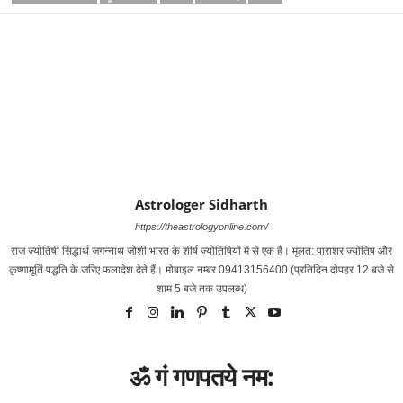
Astrologer Sidharth
https://theastrologyonline.com/
राज ज्‍योतिषी सिद्धार्थ जगन्‍नाथ जोशी भारत के शीर्ष ज्‍योतिषियों में से एक हैं। मूलत: पाराशर ज्‍योतिष और
कृष्‍णामूर्ति पद्धति के जरिए फलादेश देते हैं। मोबाइल नम्‍बर 09413156400 (प्रतिदिन दोपहर 12 बजे से
शाम 5 बजे तक उपलब्‍ध)
ॐ गं गणपतये नम: