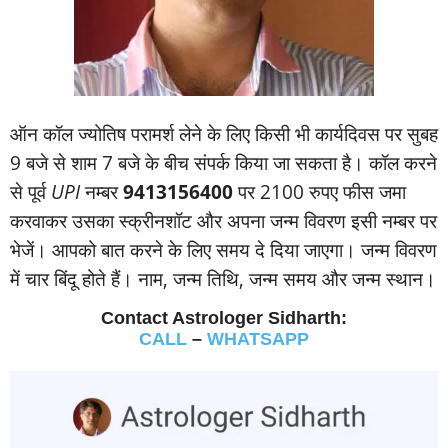
ऑन कॉल ज्‍योतिष परामर्श लेने के लिए किसी भी कार्यदिवस पर सुबह
9 बजे से शाम 7 बजे के बीच संपर्क किया जा सकता है। कॉल करने
से पूर्व
UPI
नम्‍बर
9413156400
पर 2100 रुपए फीस जमा
करवाकर उसका स्‍क्रीनशॉट और अपना जन्‍म विवरण इसी नम्‍बर पर
भेजें। आपको बात करने के लिए समय दे दिया जाएगा। जन्‍म विवरण
में चार बिंदू होते हैं। नाम, जन्‍म तिथि, जन्‍म समय और जन्‍म स्‍थान।
Contact Astrologer Sidharth:
CALL
–
WHATSAPP