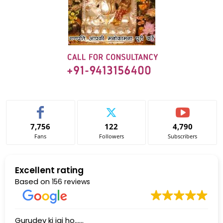
7,756
122
4,790
Fans
Followers
Subscribers
Excellent rating
Based on
156 reviews
Gurudev ki jai ho......