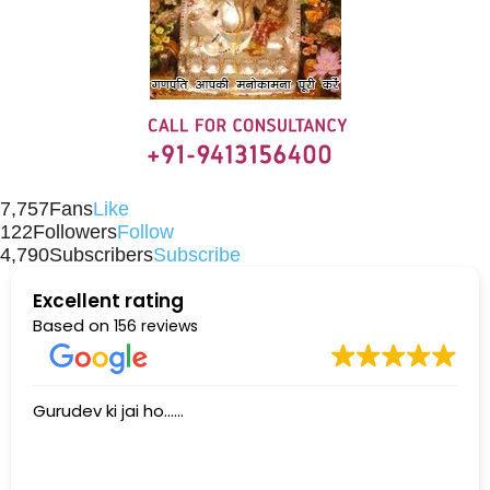
7,757
Fans
Like
122
Followers
Follow
4,790
Subscribers
Subscribe
Excellent rating
Based on
156 reviews
Gurudev ki jai ho......