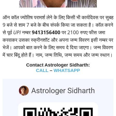
ऑन कॉल ज्‍योतिष परामर्श लेने के लिए किसी भी कार्यदिवस पर सुबह
9 बजे से शाम 7 बजे के बीच संपर्क किया जा सकता है। कॉल करने
से पूर्व
UPI
नम्‍बर
9413156400
पर 2100 रुपए फीस जमा
करवाकर उसका स्‍क्रीनशॉट और अपना जन्‍म विवरण इसी नम्‍बर पर
भेजें। आपको बात करने के लिए समय दे दिया जाएगा। जन्‍म विवरण
में चार बिंदू होते हैं। नाम, जन्‍म तिथि, जन्‍म समय और जन्‍म स्‍थान।
Contact Astrologer Sidharth:
CALL
–
WHATSAPP