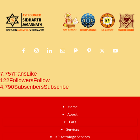
7,757
Fans
Like
122
Followers
Follow
4,790
Subscribers
Subscribe
Home
About
FAQ
Services
KP Astrology Services