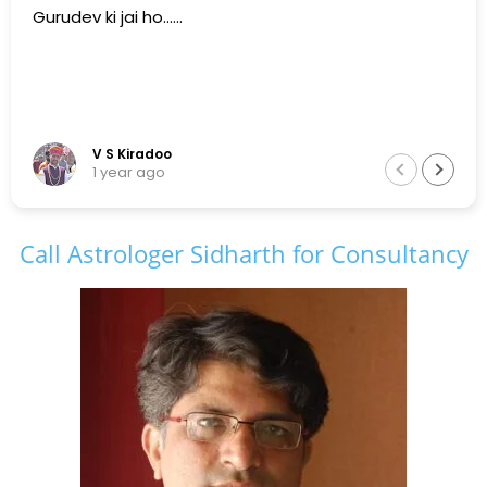
Gurudev ki jai ho......
V S Kiradoo
1 year ago
Call Astrologer Sidharth for Consultancy