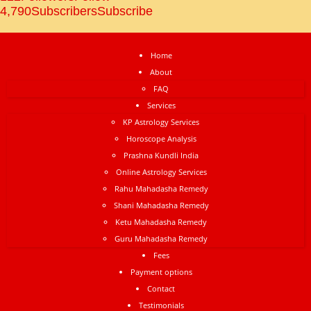
4,790
Subscribers
Subscribe
Home
About
FAQ
Services
KP Astrology Services
Horoscope Analysis
Prashna Kundli India
Online Astrology Services
Rahu Mahadasha Remedy
Shani Mahadasha Remedy
Ketu Mahadasha Remedy
Guru Mahadasha Remedy
Fees
Payment options
Contact
Testimonials