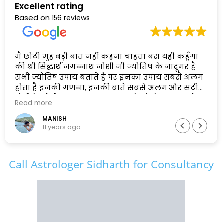
Excellent rating
Based on
156 reviews
मै छोटी मुह बड़ी बात नहीं कहना चाहता बस यही कहूँगा
S
की श्री सिद्धार्थ जगन्नाथ जोशी जी ज्योतिष के जादूगर है
k
सभी ज्योतिष उपाय बताते है पर इनका उपाय सबसे अलग
होता है इनकी गणना, इनकी बाते सबसे अलग और सटीक
होती है ! ये मेरा खुद का अनुभव रहा है जो मै आप सब से
Read more
बता रहा हु !
इसीलिए इस कलयुग मेरे लिए ये मेरे भगवान है !
MANISH
11 years ago
सादर चरण स्पर्श कर अपनी बाते समाप्त करना चाहूंगा !
Call Astrologer Sidharth for Consultancy