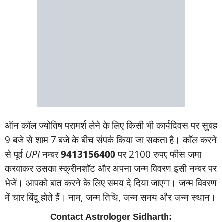
ऑन कॉल ज्‍योतिष परामर्श लेने के लिए किसी भी कार्यदिवस पर सुबह
9 बजे से शाम 7 बजे के बीच संपर्क किया जा सकता है। कॉल करने
से पूर्व
UPI
नम्‍बर
9413156400
पर 2100 रुपए फीस जमा
करवाकर उसका स्‍क्रीनशॉट और अपना जन्‍म विवरण इसी नम्‍बर पर
भेजें। आपको बात करने के लिए समय दे दिया जाएगा। जन्‍म विवरण
में चार बिंदू होते हैं। नाम, जन्‍म तिथि, जन्‍म समय और जन्‍म स्‍थान।
Contact Astrologer Sidharth: