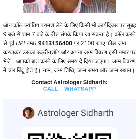
ऑन कॉल ज्‍योतिष परामर्श लेने के लिए किसी भी कार्यदिवस पर सुबह
9 बजे से शाम 7 बजे के बीच संपर्क किया जा सकता है। कॉल करने
से पूर्व
UPI
नम्‍बर
9413156400
पर 2100 रुपए फीस जमा
करवाकर उसका स्‍क्रीनशॉट और अपना जन्‍म विवरण इसी नम्‍बर पर
भेजें। आपको बात करने के लिए समय दे दिया जाएगा। जन्‍म विवरण
में चार बिंदू होते हैं। नाम, जन्‍म तिथि, जन्‍म समय और जन्‍म स्‍थान।
Contact Astrologer Sidharth:
CALL
–
WHATSAPP