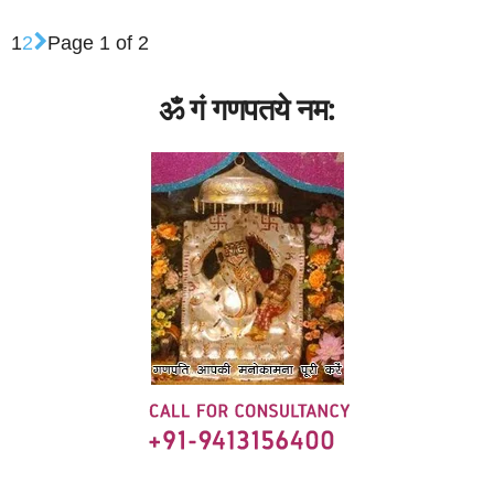
1
2
Page 1 of 2
ॐ गं गणपतये नम: