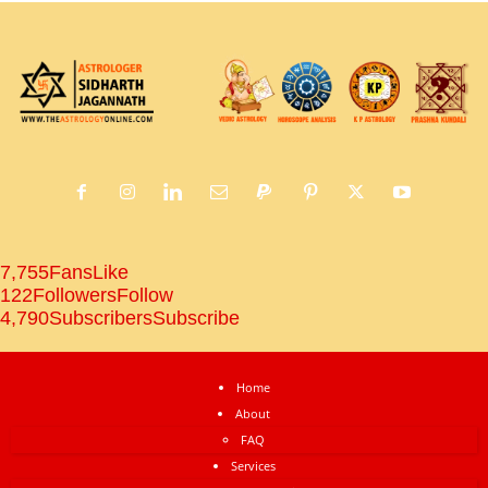
7,755
Fans
Like
122
Followers
Follow
4,790
Subscribers
Subscribe
Home
About
FAQ
Services