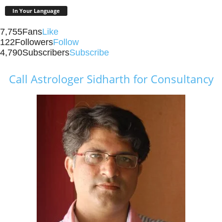
In Your Language
7,755
Fans
Like
122
Followers
Follow
4,790
Subscribers
Subscribe
Call Astrologer Sidharth for Consultancy