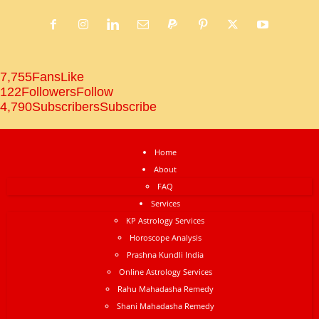
7,755
Fans
Like
122
Followers
Follow
4,790
Subscribers
Subscribe
Home
About
FAQ
Services
KP Astrology Services
Horoscope Analysis
Prashna Kundli India
Online Astrology Services
Rahu Mahadasha Remedy
Shani Mahadasha Remedy