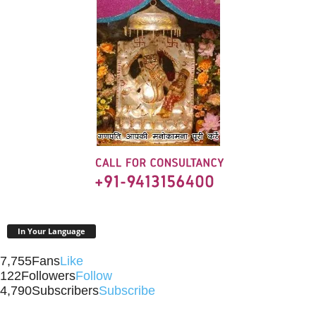
In Your Language
7,755
Fans
Like
122
Followers
Follow
4,790
Subscribers
Subscribe