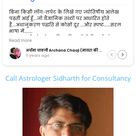
बिना किसी लॉग-लपेट के लिखे गए ज्योतिषीय आलेख
पढ़ती आई हूँ....जो वैज्ञानिक तथ्यों पर आधारित होते
हैं....अंधानुकरण पद्धति से कोसों दूर ....और स्पष्ट.......सरल
भाषा में......
एक सुलझी सोच के मालिक सिद्धार्थ जी पिछली और
Read more
अगली दोनों पीढ़ियों के सामंजस्य को बनाए रखने में
सफल है,और इसलिए मैं इनकी कायल हूँ.......
अर्चना चावजी Archana Chaoji (मायरा की नानी)
11 years ago
Call Astrologer Sidharth for Consultancy