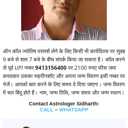
ऑन कॉल ज्‍योतिष परामर्श लेने के लिए किसी भी कार्यदिवस पर सुबह
9 बजे से शाम 7 बजे के बीच संपर्क किया जा सकता है। कॉल करने
से पूर्व
UPI
नम्‍बर
9413156400
पर 2100 रुपए फीस जमा
करवाकर उसका स्‍क्रीनशॉट और अपना जन्‍म विवरण इसी नम्‍बर पर
भेजें। आपको बात करने के लिए समय दे दिया जाएगा। जन्‍म विवरण
में चार बिंदू होते हैं। नाम, जन्‍म तिथि, जन्‍म समय और जन्‍म स्‍थान।
Contact Astrologer Sidharth:
CALL
–
WHATSAPP