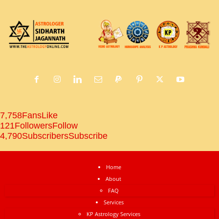
7,758
Fans
Like
121
Followers
Follow
4,790
Subscribers
Subscribe
Home
About
FAQ
Services
KP Astrology Services