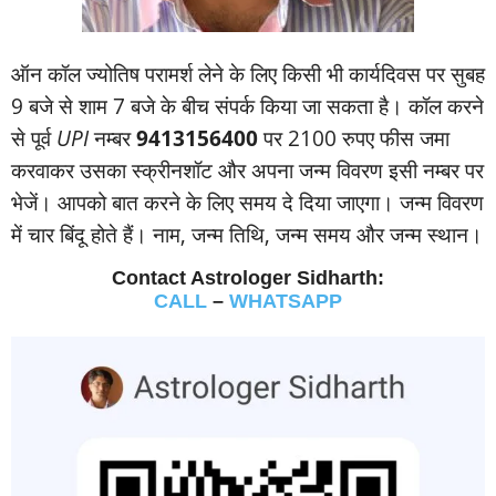
ऑन कॉल ज्‍योतिष परामर्श लेने के लिए किसी भी कार्यदिवस पर सुबह
9 बजे से शाम 7 बजे के बीच संपर्क किया जा सकता है। कॉल करने
से पूर्व
UPI
नम्‍बर
9413156400
पर 2100 रुपए फीस जमा
करवाकर उसका स्‍क्रीनशॉट और अपना जन्‍म विवरण इसी नम्‍बर पर
भेजें। आपको बात करने के लिए समय दे दिया जाएगा। जन्‍म विवरण
में चार बिंदू होते हैं। नाम, जन्‍म तिथि, जन्‍म समय और जन्‍म स्‍थान।
Contact Astrologer Sidharth:
CALL
–
WHATSAPP