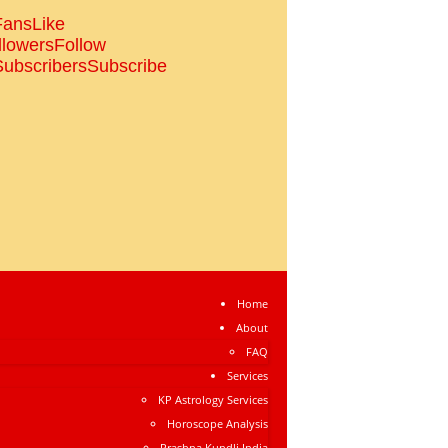
Fans
Like
llowers
Follow
Subscribers
Subscribe
Home
About
FAQ
Services
KP Astrology Services
Horoscope Analysis
Prashna Kundli India