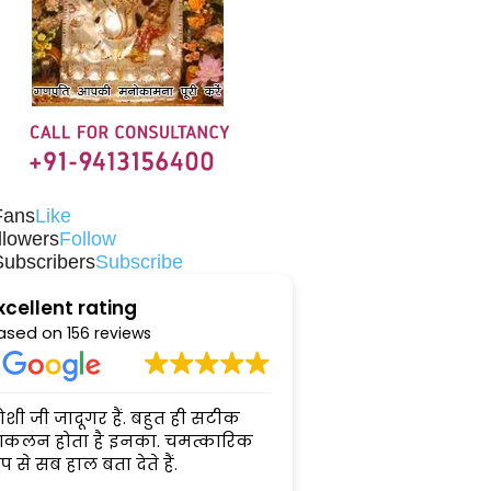
Fans
Like
llowers
Follow
Subscribers
Subscribe
xcellent rating
ased on
156 reviews
ोशी जी जादूगर हैं. बहुत ही सटीक
Intellectual Astrologer
कलन होता है इनका. चमत्कारिक
practical nd logical 
प से सब हाल बता देते हैं.
remedies. Best wish