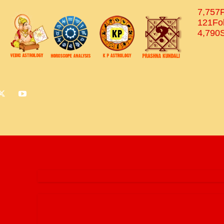
7,757
121
Fo
4,790