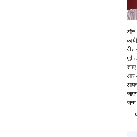
ऑन क
कार्
बीच 
पूर्व
U
रुपए
और अ
आपको
जाएगा
जन्‍