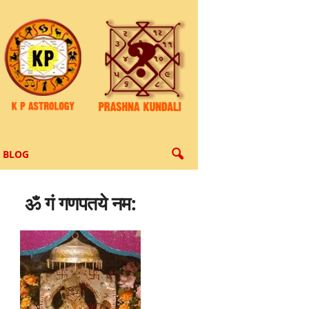
BLOG
ॐ गं गणपतये नम: