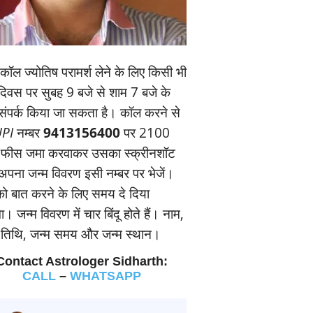
ॉल ज्‍योतिष परामर्श लेने के लिए किसी भी
यदिवस पर सुबह 9 बजे से शाम 7 बजे के
संपर्क किया जा सकता है। कॉल करने से
PI
नम्‍बर
9413156400
पर 2100
 फीस जमा करवाकर उसका स्‍क्रीनशॉट
पना जन्‍म विवरण इसी नम्‍बर पर भेजें।
 बात करने के लिए समय दे दिया
। जन्‍म विवरण में चार बिंदू होते हैं। नाम,
म तिथि, जन्‍म समय और जन्‍म स्‍थान।
Contact Astrologer Sidharth:
CALL
–
WHATSAPP