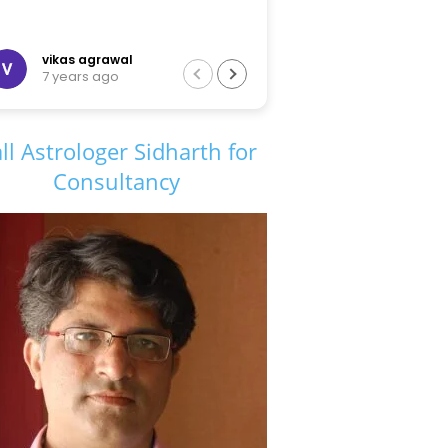
vikas agrawal
Rohit Sharma
7 years ago
1 year ago
ll Astrologer Sidharth for
Consultancy