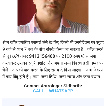
ऑन कॉल ज्‍योतिष परामर्श लेने के लिए किसी भी कार्यदिवस पर सुबह
9 बजे से शाम 7 बजे के बीच संपर्क किया जा सकता है। कॉल करने
से पूर्व
UPI
नम्‍बर
9413156400
पर 2100 रुपए फीस जमा
करवाकर उसका स्‍क्रीनशॉट और अपना जन्‍म विवरण इसी नम्‍बर पर
भेजें। आपको बात करने के लिए समय दे दिया जाएगा। जन्‍म विवरण
में चार बिंदू होते हैं। नाम, जन्‍म तिथि, जन्‍म समय और जन्‍म स्‍थान।
Contact Astrologer Sidharth:
CALL
–
WHATSAPP