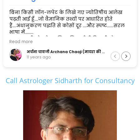
बिना किसी लॉग-लपेट के लिखे गए ज्योतिषीय आलेख
पढ़ती आई हूँ....जो वैज्ञानिक तथ्यों पर आधारित होते
हैं....अंधानुकरण पद्धति से कोसों दूर ....और स्पष्ट.......सरल
भाषा में......
एक सुलझी सोच के मालिक सिद्धार्थ जी पिछली और
Read more
अगली दोनों पीढ़ियों के सामंजस्य को बनाए रखने में
सफल है,और इसलिए मैं इनकी कायल हूँ.......
अर्चना चावजी Archana Chaoji (मायरा की नानी)
11 years ago
Call Astrologer Sidharth for Consultancy