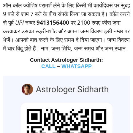
ऑन कॉल ज्‍योतिष परामर्श लेने के लिए किसी भी कार्यदिवस पर सुबह
9 बजे से शाम 7 बजे के बीच संपर्क किया जा सकता है। कॉल करने
से पूर्व
UPI
नम्‍बर
9413156400
पर 2100 रुपए फीस जमा
करवाकर उसका स्‍क्रीनशॉट और अपना जन्‍म विवरण इसी नम्‍बर पर
भेजें। आपको बात करने के लिए समय दे दिया जाएगा। जन्‍म विवरण
में चार बिंदू होते हैं। नाम, जन्‍म तिथि, जन्‍म समय और जन्‍म स्‍थान।
Contact Astrologer Sidharth:
CALL
–
WHATSAPP