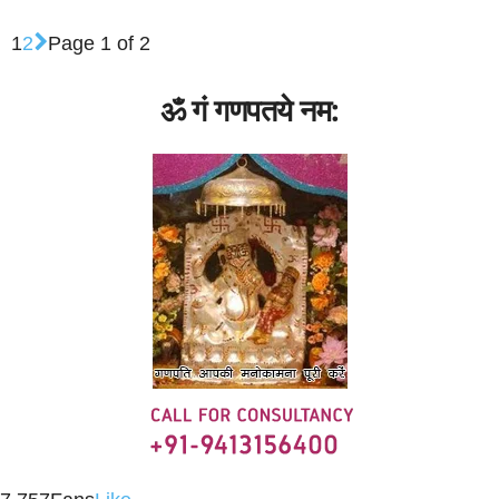
1
2
Page 1 of 2
ॐ गं गणपतये नम: