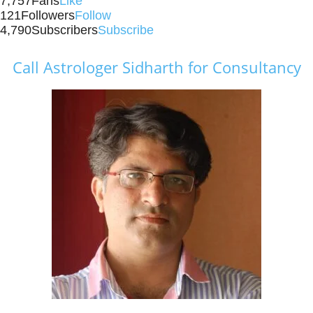
7,757
Fans
Like
121
Followers
Follow
4,790
Subscribers
Subscribe
Call Astrologer Sidharth for Consultancy