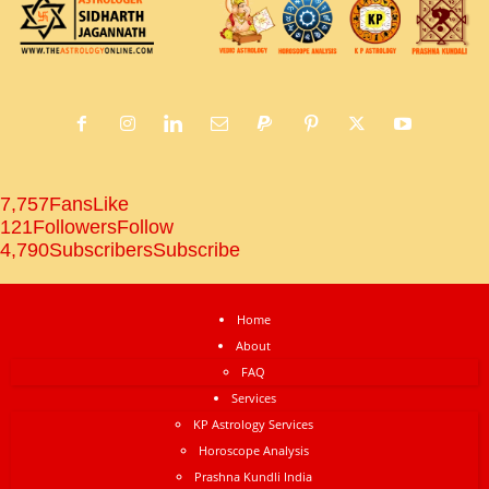
7,757
Fans
Like
121
Followers
Follow
4,790
Subscribers
Subscribe
Home
About
FAQ
Services
KP Astrology Services
Horoscope Analysis
Prashna Kundli India