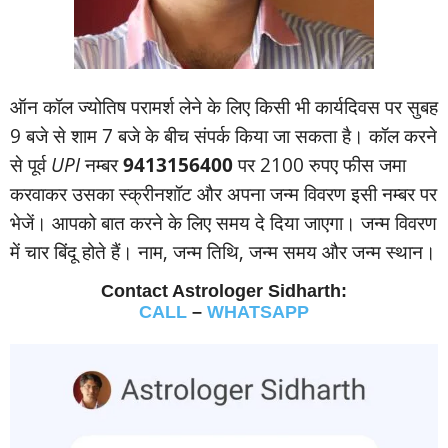
ऑन कॉल ज्‍योतिष परामर्श लेने के लिए किसी भी कार्यदिवस पर सुबह
9 बजे से शाम 7 बजे के बीच संपर्क किया जा सकता है। कॉल करने
से पूर्व
UPI
नम्‍बर
9413156400
पर 2100 रुपए फीस जमा
करवाकर उसका स्‍क्रीनशॉट और अपना जन्‍म विवरण इसी नम्‍बर पर
भेजें। आपको बात करने के लिए समय दे दिया जाएगा। जन्‍म विवरण
में चार बिंदू होते हैं। नाम, जन्‍म तिथि, जन्‍म समय और जन्‍म स्‍थान।
Contact Astrologer Sidharth:
CALL
–
WHATSAPP