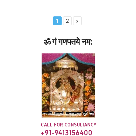
1
2
ॐ गं गणपतये नम: