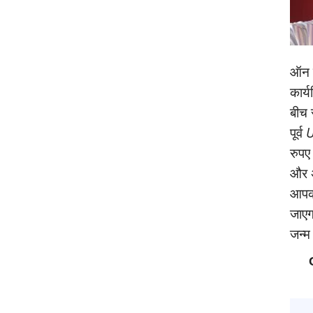
ऑन क
कार्
बीच 
पूर्व
U
रुपए
और अ
आपको
जाएगा
जन्‍