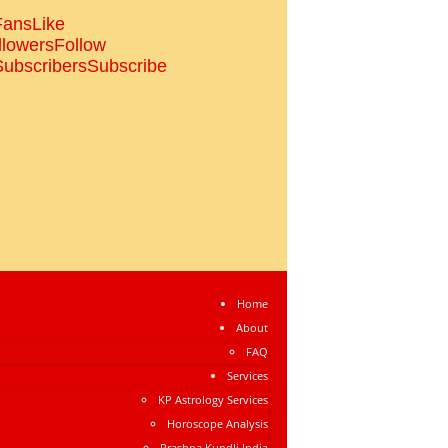
Fans
Like
llowers
Follow
Subscribers
Subscribe
Home
About
FAQ
Services
KP Astrology Services
Horoscope Analysis
Prashna Kundli India