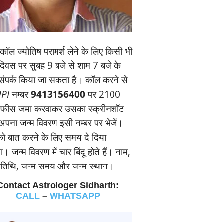
ॉल ज्‍योतिष परामर्श लेने के लिए किसी भी
यदिवस पर सुबह 9 बजे से शाम 7 बजे के
संपर्क किया जा सकता है। कॉल करने से
PI
नम्‍बर
9413156400
पर 2100
 फीस जमा करवाकर उसका स्‍क्रीनशॉट
पना जन्‍म विवरण इसी नम्‍बर पर भेजें।
 बात करने के लिए समय दे दिया
। जन्‍म विवरण में चार बिंदू होते हैं। नाम,
म तिथि, जन्‍म समय और जन्‍म स्‍थान।
Contact Astrologer Sidharth:
CALL
–
WHATSAPP