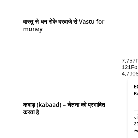
वास्‍तु से धन रोकें दरवाजे से Vastu for
money
7,757
121
Fo
4,790
E
B
कबाड़ (kabaad) – चेतना को प्रभावित
करता है
जोशी जी जादूगर हैं. बहुत ही सटी
आकलन होता है इनका. चमत्कार
रुप से सब हाल बता देते हैं.