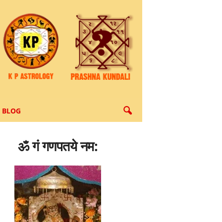
BLOG
ॐ गं गणपतये नम: