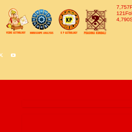
7,757
121
Fo
4,790