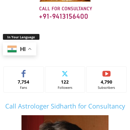
In Your Language
HI
7,754
122
4,790
Fans
Followers
Subscribers
Call Astrologer Sidharth for Consultancy