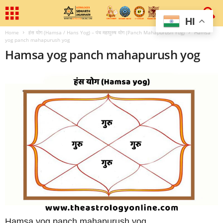
HI
Home
हंस योग (Hamsa / Hans Yog) – पंच महापुरुष योग (Panch Mahapurush Yog)
Hamsa
yog panch mahapurush yog
Hamsa yog panch mahapurush yog
Hamsa yog panch mahapurush yog