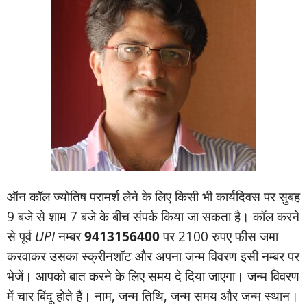
ऑन कॉल ज्‍योतिष परामर्श लेने के लिए किसी भी कार्यदिवस पर सुबह
9 बजे से शाम 7 बजे के बीच संपर्क किया जा सकता है। कॉल करने
से पूर्व
UPI
नम्‍बर
9413156400
पर 2100 रुपए फीस जमा
करवाकर उसका स्‍क्रीनशॉट और अपना जन्‍म विवरण इसी नम्‍बर पर
भेजें। आपको बात करने के लिए समय दे दिया जाएगा। जन्‍म विवरण
में चार बिंदू होते हैं। नाम, जन्‍म तिथि, जन्‍म समय और जन्‍म स्‍थान।