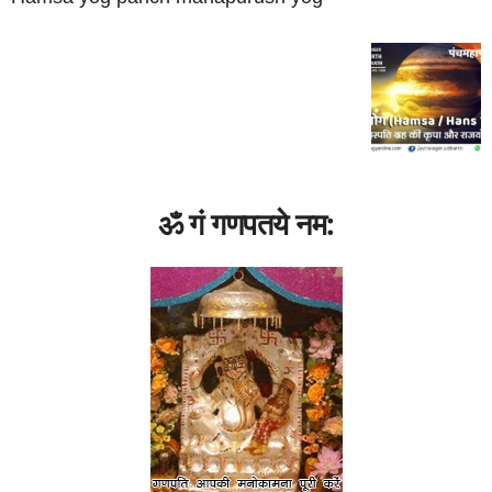
ॐ गं गणपतये नम: