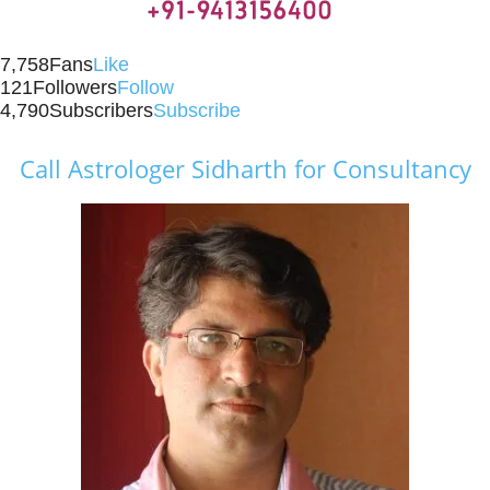
7,758
Fans
Like
121
Followers
Follow
4,790
Subscribers
Subscribe
Call Astrologer Sidharth for Consultancy