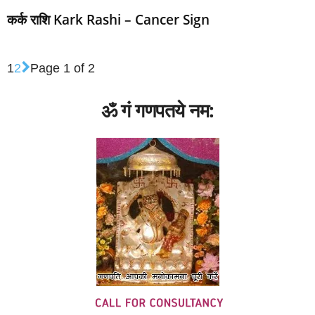
मंत्र (MANTRA)
राशि
राशिफल
विवाह बाधा
कर्क राशि Kark Rashi – Cancer Sign
1
2
Page 1 of 2
ॐ गं गणपतये नम: