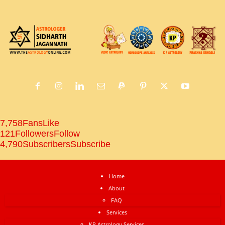
7,758
Fans
Like
121
Followers
Follow
4,790
Subscribers
Subscribe
Home
About
FAQ
Services
KP Astrology Services