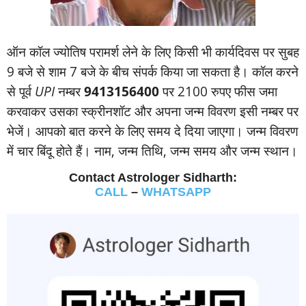
ऑन कॉल ज्‍योतिष परामर्श लेने के लिए किसी भी कार्यदिवस पर सुबह
9 बजे से शाम 7 बजे के बीच संपर्क किया जा सकता है। कॉल करने
से पूर्व
UPI
नम्‍बर
9413156400
पर 2100 रुपए फीस जमा
करवाकर उसका स्‍क्रीनशॉट और अपना जन्‍म विवरण इसी नम्‍बर पर
भेजें। आपको बात करने के लिए समय दे दिया जाएगा। जन्‍म विवरण
में चार बिंदू होते हैं। नाम, जन्‍म तिथि, जन्‍म समय और जन्‍म स्‍थान।
Contact Astrologer Sidharth:
CALL
–
WHATSAPP