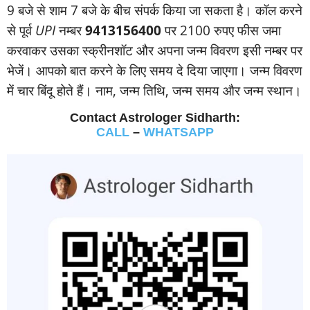
9 बजे से शाम 7 बजे के बीच संपर्क किया जा सकता है। कॉल करने
से पूर्व
UPI
नम्‍बर
9413156400
पर 2100 रुपए फीस जमा
करवाकर उसका स्‍क्रीनशॉट और अपना जन्‍म विवरण इसी नम्‍बर पर
भेजें। आपको बात करने के लिए समय दे दिया जाएगा। जन्‍म विवरण
में चार बिंदू होते हैं। नाम, जन्‍म तिथि, जन्‍म समय और जन्‍म स्‍थान।
Contact Astrologer Sidharth:
CALL
–
WHATSAPP