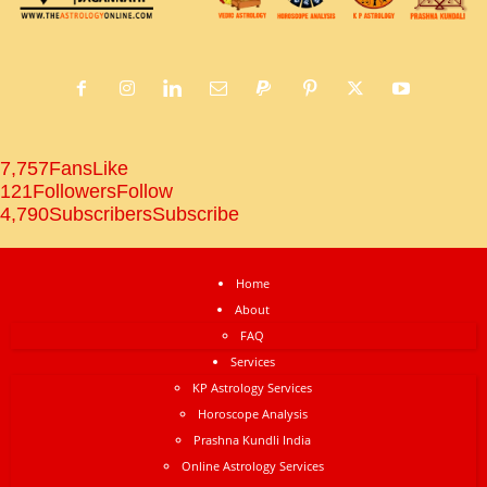
7,757
Fans
Like
121
Followers
Follow
4,790
Subscribers
Subscribe
Home
About
FAQ
Services
KP Astrology Services
Horoscope Analysis
Prashna Kundli India
Online Astrology Services