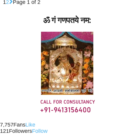
1
2
Page 1 of 2
मंत्र (MANTRA)
राशि
राशिफल
विवाह बाधा
ॐ गं गणपतये नम:
7,757
Fans
Like
121
Followers
Follow