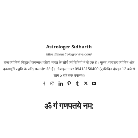
Astrologer Sidharth
https://theastrologyonline.com/
राज ज्‍योतिषी सिद्धार्थ जगन्‍नाथ जोशी भारत के शीर्ष ज्‍योतिषियों में से एक हैं। मूलत: पाराशर ज्‍योतिष और
कृष्‍णामूर्ति पद्धति के जरिए फलादेश देते हैं। मोबाइल नम्‍बर 09413156400 (प्रतिदिन दोपहर 12 बजे से
शाम 5 बजे तक उपलब्‍ध)
ॐ गं गणपतये नम: