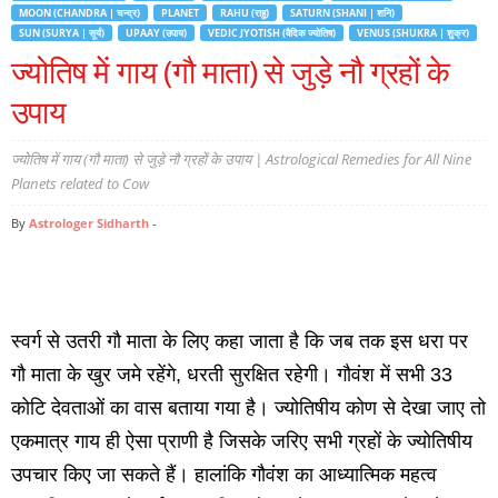
MOON (CHANDRA | चन्द्र)
PLANET
RAHU (राहु)
SATURN (SHANI | शनि)
SUN (SURYA | सूर्य)
UPAAY (उपाय)
VEDIC JYOTISH (वैदिक ज्योतिष)
VENUS (SHUKRA | शुक्र)
ज्योतिष में गाय (गौ माता) से जुड़े नौ ग्रहों के
उपाय
ज्योतिष में गाय (गौ माता) से जुड़े नौ ग्रहों के उपाय | Astrological Remedies for All Nine
Planets related to Cow
By
Astrologer Sidharth
-
स्‍वर्ग से उतरी गौ माता के लिए कहा जाता है कि जब तक इस धरा पर
गौ माता के खुर जमे रहेंगे, धरती सुरक्षित रहेगी। गौवंश में सभी 33
कोटि देवताओं का वास बताया गया है। ज्‍योतिषीय कोण से देखा जाए तो
एकमात्र गाय ही ऐसा प्राणी है जिसके जरिए सभी ग्रहों के ज्‍योतिषीय
उपचार किए जा सकते हैं। हालांकि गौवंश का आध्‍यात्मिक महत्‍व