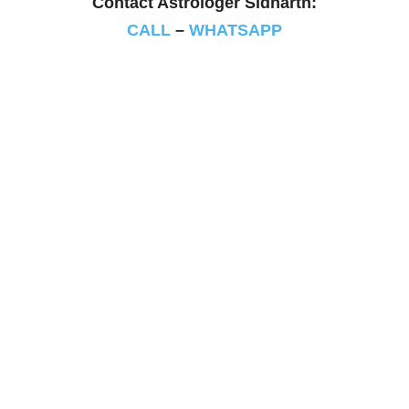
Contact Astrologer Sidharth:
CALL
–
WHATSAPP