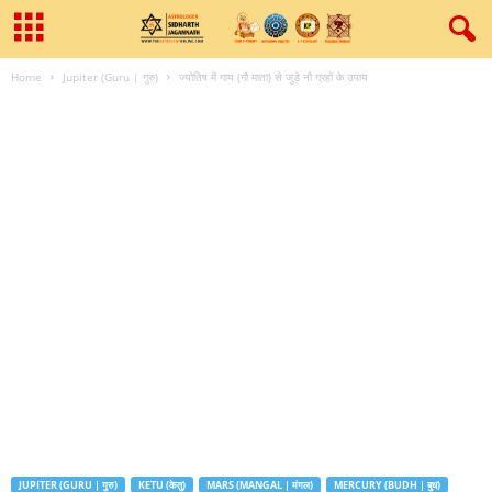
Home
Jupiter (Guru | गुरु)
ज्योतिष में गाय (गौ माता) से जुड़े नौ ग्रहों के उपाय
JUPITER (GURU | गुरु)
KETU (केतु)
MARS (MANGAL | मंगल)
MERCURY (BUDH | बुध)