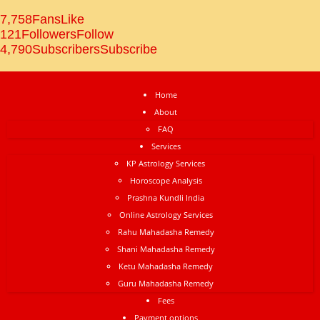
7,758
Fans
Like
121
Followers
Follow
4,790
Subscribers
Subscribe
Home
About
FAQ
Services
KP Astrology Services
Horoscope Analysis
Prashna Kundli India
Online Astrology Services
Rahu Mahadasha Remedy
Shani Mahadasha Remedy
Ketu Mahadasha Remedy
Guru Mahadasha Remedy
Fees
Payment options