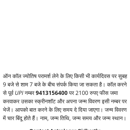
ऑन कॉल ज्‍योतिष परामर्श लेने के लिए किसी भी कार्यदिवस पर सुबह
9 बजे से शाम 7 बजे के बीच संपर्क किया जा सकता है। कॉल करने
से पूर्व
UPI
नम्‍बर
9413156400
पर 2100 रुपए फीस जमा
करवाकर उसका स्‍क्रीनशॉट और अपना जन्‍म विवरण इसी नम्‍बर पर
भेजें। आपको बात करने के लिए समय दे दिया जाएगा। जन्‍म विवरण
में चार बिंदू होते हैं। नाम, जन्‍म तिथि, जन्‍म समय और जन्‍म स्‍थान।