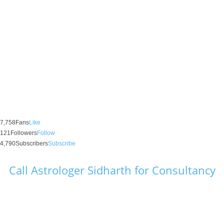
7,758
Fans
Like
121
Followers
Follow
4,790
Subscribers
Subscribe
Call Astrologer Sidharth for Consultancy