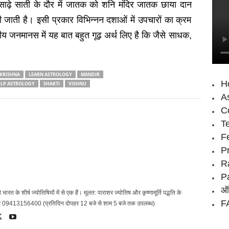
ढ़े साती के दौर में जातक को शनि मंदिर जातक छाया दान
जाती है। इसी प्रकार विभिन्नन दशाओं में उपचारों का क्रम
 जनमानस में यह बात बहुत गूढ़ अर्थ लिए है कि जैसे साधक,
KRISHNA
LEARN ASTROLOGY
MANDIR
H
ELP ASTROLOGY
SHAKTI
VISHNU
As
Co
T
F
P
R
P
ऑन
 भारत के शीर्ष ज्‍योतिषियों में से एक हैं। मूलत: पाराशर ज्‍योतिष और कृष्‍णामूर्ति पद्धति के
FA
्‍बर 09413156400 (प्रतिदिन दोपहर 12 बजे से शाम 5 बजे तक उपलब्‍ध)