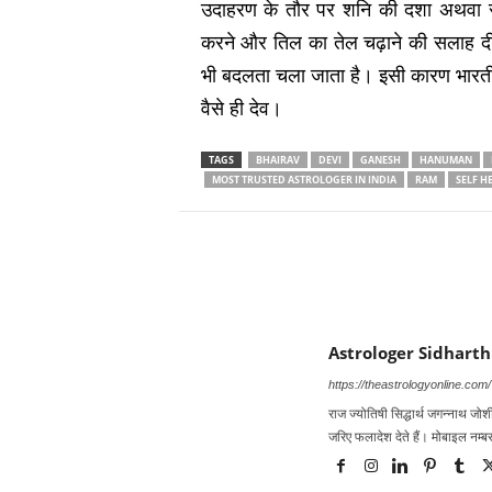
उदाहरण के तौर पर शनि की दशा अथवा सा
करने और तिल का तेल चढ़ाने की सलाह दी 
भी बदलता चला जाता है। इसी कारण भारतीय
वैसे ही देव।
TAGS
BHAIRAV
DEVI
GANESH
HANUMAN
MOST TRUSTED ASTROLOGER IN INDIA
RAM
SELF H
Astrologer Sidharth
https://theastrologyonline.com/
राज ज्‍योतिषी सिद्धार्थ जगन्‍नाथ जोशी
जरिए फलादेश देते हैं। मोबाइल नम