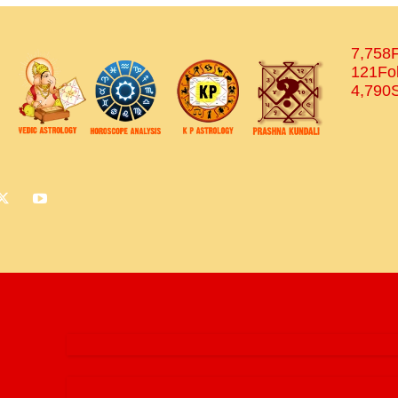
7,758
121
Fo
4,790