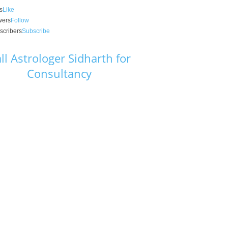
s
Like
wers
Follow
scribers
Subscribe
ll Astrologer Sidharth for
Consultancy