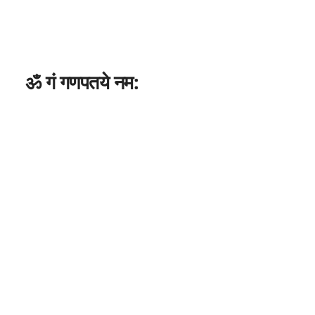
ॐ गं गणपतये नम: