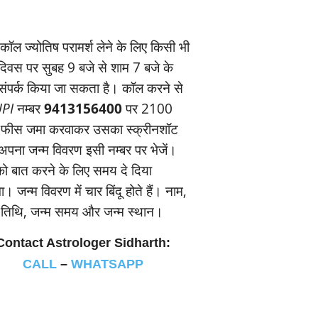
ॉल ज्‍योतिष परामर्श लेने के लिए किसी भी
यदिवस पर सुबह 9 बजे से शाम 7 बजे के
संपर्क किया जा सकता है। कॉल करने से
PI
नम्‍बर
9413156400
पर 2100
 फीस जमा करवाकर उसका स्‍क्रीनशॉट
पना जन्‍म विवरण इसी नम्‍बर पर भेजें।
 बात करने के लिए समय दे दिया
। जन्‍म विवरण में चार बिंदू होते हैं। नाम,
म तिथि, जन्‍म समय और जन्‍म स्‍थान।
Contact Astrologer Sidharth:
CALL
–
WHATSAPP