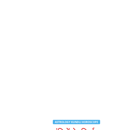
d
h
a
r
t
h
ASTROLOGY KUNDLI HOROSCOPE