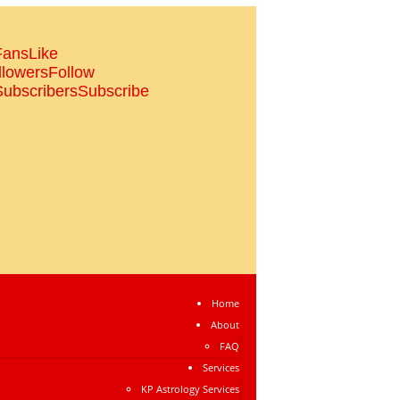
Fans
Like
llowers
Follow
Subscribers
Subscribe
Home
About
FAQ
Services
KP Astrology Services