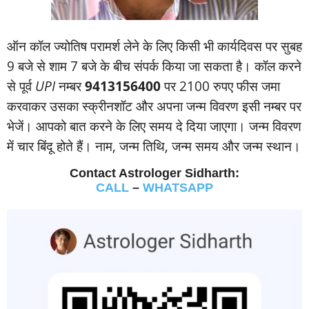
ऑन कॉल ज्‍योतिष परामर्श लेने के लिए किसी भी कार्यदिवस पर सुबह
9 बजे से शाम 7 बजे के बीच संपर्क किया जा सकता है। कॉल करने
से पूर्व
UPI
नम्‍बर
9413156400
पर 2100 रुपए फीस जमा
करवाकर उसका स्‍क्रीनशॉट और अपना जन्‍म विवरण इसी नम्‍बर पर
भेजें। आपको बात करने के लिए समय दे दिया जाएगा। जन्‍म विवरण
में चार बिंदू होते हैं। नाम, जन्‍म तिथि, जन्‍म समय और जन्‍म स्‍थान।
Contact Astrologer Sidharth:
CALL
–
WHATSAPP