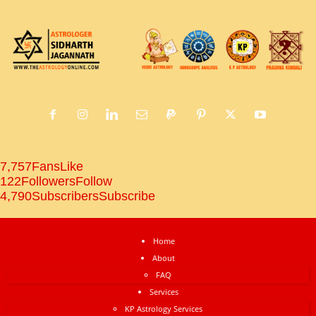
7,757
Fans
Like
122
Followers
Follow
4,790
Subscribers
Subscribe
Home
About
FAQ
Services
KP Astrology Services