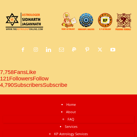
7,758
Fans
Like
121
Followers
Follow
4,790
Subscribers
Subscribe
Home
About
FAQ
Services
KP Astrology Services