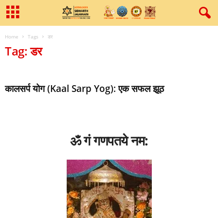
Home
Tags
डर
Tag: डर
कालसर्प योग (Kaal Sarp Yog): एक सफल झूठ
ॐ गं गणपतये नम: