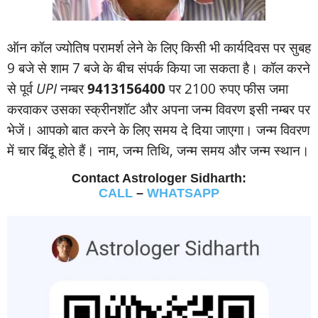
ऑन कॉल ज्‍योतिष परामर्श लेने के लिए किसी भी कार्यदिवस पर सुबह
9 बजे से शाम 7 बजे के बीच संपर्क किया जा सकता है। कॉल करने
से पूर्व
UPI
नम्‍बर
9413156400
पर 2100 रुपए फीस जमा
करवाकर उसका स्‍क्रीनशॉट और अपना जन्‍म विवरण इसी नम्‍बर पर
भेजें। आपको बात करने के लिए समय दे दिया जाएगा। जन्‍म विवरण
में चार बिंदू होते हैं। नाम, जन्‍म तिथि, जन्‍म समय और जन्‍म स्‍थान।
Contact Astrologer Sidharth:
CALL
–
WHATSAPP