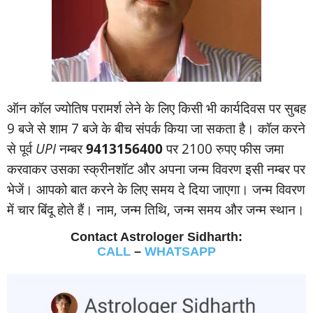
ऑन कॉल ज्‍योतिष परामर्श लेने के लिए किसी भी कार्यदिवस पर सुबह
9 बजे से शाम 7 बजे के बीच संपर्क किया जा सकता है। कॉल करने
से पूर्व
UPI
नम्‍बर
9413156400
पर 2100 रुपए फीस जमा
करवाकर उसका स्‍क्रीनशॉट और अपना जन्‍म विवरण इसी नम्‍बर पर
भेजें। आपको बात करने के लिए समय दे दिया जाएगा। जन्‍म विवरण
में चार बिंदू होते हैं। नाम, जन्‍म तिथि, जन्‍म समय और जन्‍म स्‍थान।
Contact Astrologer Sidharth:
CALL
–
WHATSAPP