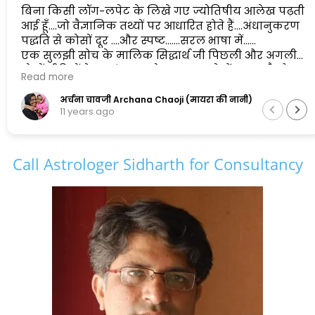
बिना किसी लॉग-लपेट के लिखे गए ज्योतिषीय आलेख पढ़ती
आई हूँ....जो वैज्ञानिक तथ्यों पर आधारित होते हैं....अंधानुकरण
पद्धति से कोसों दूर ....और स्पष्ट.......सरल भाषा में......
एक सुलझी सोच के मालिक सिद्धार्थ जी पिछली और अगली
दोनों पीढ़ियों के सामंजस्य को बनाए रखने में सफल है,और
Read more
इसलिए मैं इनकी कायल हूँ.......
अर्चना चावजी Archana Chaoji (मायरा की नानी)
11 years ago
Call Astrologer Sidharth for Consultancy