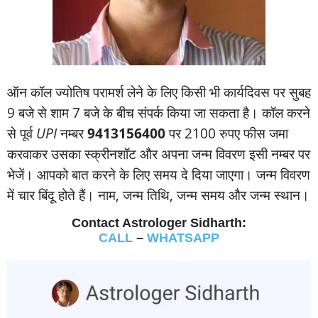
ऑन कॉल ज्‍योतिष परामर्श लेने के लिए किसी भी कार्यदिवस पर सुबह
9 बजे से शाम 7 बजे के बीच संपर्क किया जा सकता है। कॉल करने
से पूर्व
UPI
नम्‍बर
9413156400
पर 2100 रुपए फीस जमा
करवाकर उसका स्‍क्रीनशॉट और अपना जन्‍म विवरण इसी नम्‍बर पर
भेजें। आपको बात करने के लिए समय दे दिया जाएगा। जन्‍म विवरण
में चार बिंदू होते हैं। नाम, जन्‍म तिथि, जन्‍म समय और जन्‍म स्‍थान।
Contact Astrologer Sidharth:
CALL
–
WHATSAPP