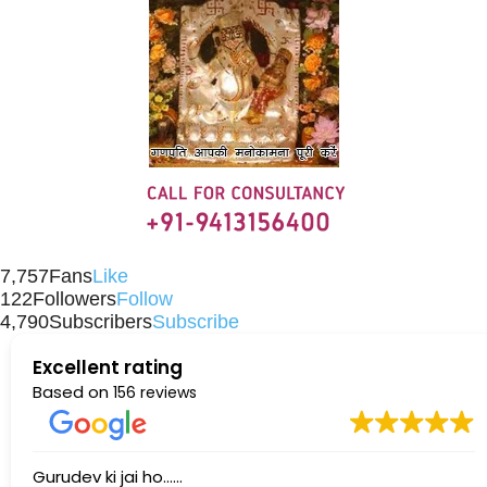
7,757
Fans
Like
122
Followers
Follow
4,790
Subscribers
Subscribe
Excellent rating
Based on
156 reviews
Gurudev ki jai ho......