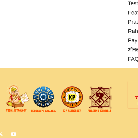
Tes
Fea
Pra
Rahu
Pay
ऑनलाइ
FAQ स
7