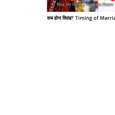
d
h
a
कब होगा विवाह? Timing of Marr
r
t
h