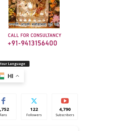
 Your Language
HI
,752
122
4,790
Fans
Followers
Subscribers