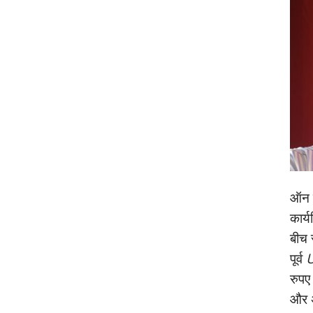
ऑन क
कार्
बीच 
पूर्व
U
रुपए
और अ