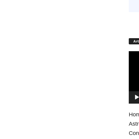
Art
Vid
Play
Ho
Astr
Cont