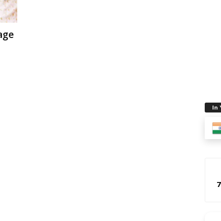
iage
In
7