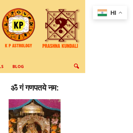
HI
LS
BLOG
ॐ गं गणपतये नम: