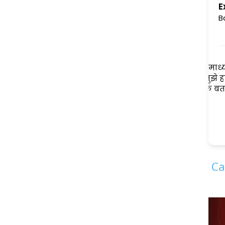
E
B
सिद्धार्थ जी प्रणाम
बह
आपसे मेरा सोशल मीडिया के माध्यम

से वर्षो का परिचय है।आप से मुझे हमेशा
नेक सलाह ही मिली है , आपके बताए
सरल उपाय बहुत उपयोगी रहे।
Read more
धन्यवाद
पूर्णिमा S. दुबे
2 years ago
Ca