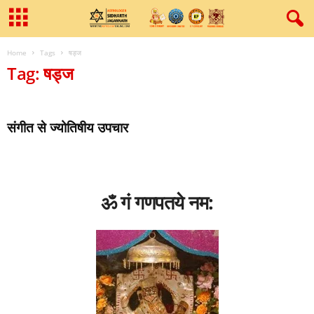
Home
Tags
षड्ज
Tag: षड्ज
संगीत से ज्‍योतिषीय उपचार
ॐ गं गणपतये नम: