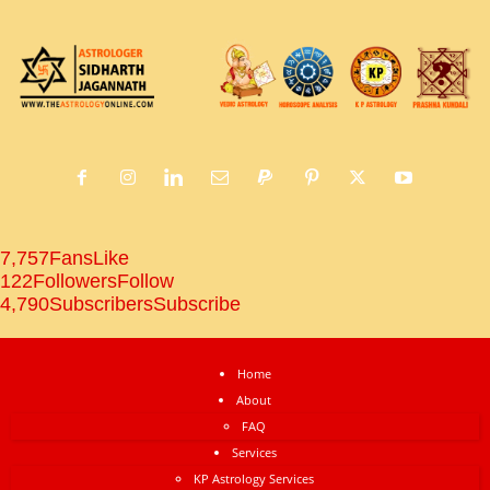
7,757
Fans
Like
122
Followers
Follow
4,790
Subscribers
Subscribe
Home
About
FAQ
Services
KP Astrology Services