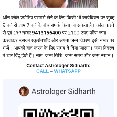
ऑन कॉल ज्‍योतिष परामर्श लेने के लिए किसी भी कार्यदिवस पर सुबह
9 बजे से शाम 7 बजे के बीच संपर्क किया जा सकता है। कॉल करने
से पूर्व
UPI
नम्‍बर
9413156400
पर 2100 रुपए फीस जमा
करवाकर उसका स्‍क्रीनशॉट और अपना जन्‍म विवरण इसी नम्‍बर पर
भेजें। आपको बात करने के लिए समय दे दिया जाएगा। जन्‍म विवरण
में चार बिंदू होते हैं। नाम, जन्‍म तिथि, जन्‍म समय और जन्‍म स्‍थान।
Contact Astrologer Sidharth:
CALL
–
WHATSAPP