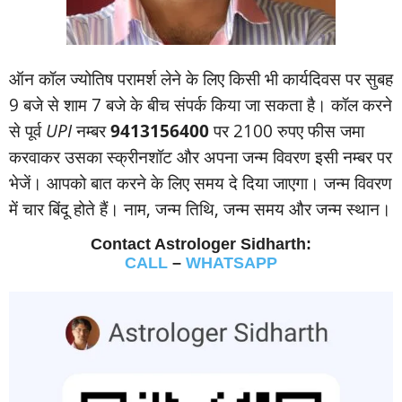
ऑन कॉल ज्‍योतिष परामर्श लेने के लिए किसी भी कार्यदिवस पर सुबह
9 बजे से शाम 7 बजे के बीच संपर्क किया जा सकता है। कॉल करने
से पूर्व
UPI
नम्‍बर
9413156400
पर 2100 रुपए फीस जमा
करवाकर उसका स्‍क्रीनशॉट और अपना जन्‍म विवरण इसी नम्‍बर पर
भेजें। आपको बात करने के लिए समय दे दिया जाएगा। जन्‍म विवरण
में चार बिंदू होते हैं। नाम, जन्‍म तिथि, जन्‍म समय और जन्‍म स्‍थान।
Contact Astrologer Sidharth:
CALL
–
WHATSAPP