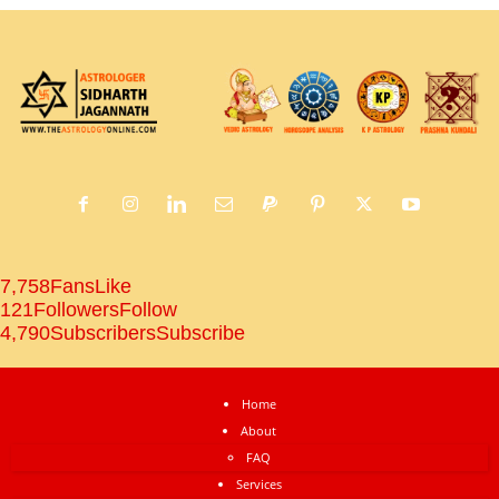
7,758
Fans
Like
121
Followers
Follow
4,790
Subscribers
Subscribe
Home
About
FAQ
Services