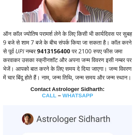
ऑन कॉल ज्‍योतिष परामर्श लेने के लिए किसी भी कार्यदिवस पर सुबह
9 बजे से शाम 7 बजे के बीच संपर्क किया जा सकता है। कॉल करने
से पूर्व
UPI
नम्‍बर
9413156400
पर 2100 रुपए फीस जमा
करवाकर उसका स्‍क्रीनशॉट और अपना जन्‍म विवरण इसी नम्‍बर पर
भेजें। आपको बात करने के लिए समय दे दिया जाएगा। जन्‍म विवरण
में चार बिंदू होते हैं। नाम, जन्‍म तिथि, जन्‍म समय और जन्‍म स्‍थान।
Contact Astrologer Sidharth:
CALL
–
WHATSAPP