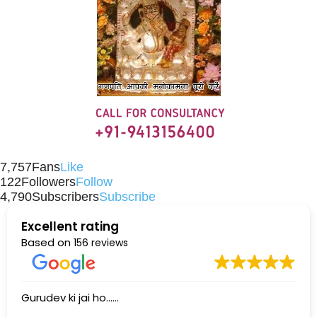
7,757
Fans
Like
122
Followers
Follow
4,790
Subscribers
Subscribe
Excellent rating
Based on
156 reviews
Gurudev ki jai ho......