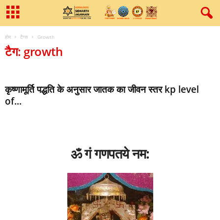
होम
टैग्स
Growth
टैग: growth
कृष्‍णामूर्ति पद्धति के अनुसार जातक का जीवन स्‍तर kp level
of...
ॐ गं गणपतये नम: