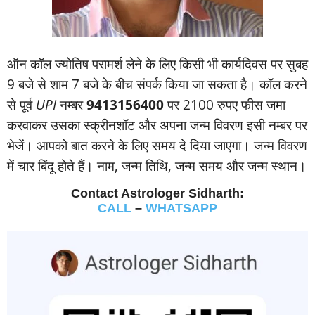
ऑन कॉल ज्‍योतिष परामर्श लेने के लिए किसी भी कार्यदिवस पर सुबह
9 बजे से शाम 7 बजे के बीच संपर्क किया जा सकता है। कॉल करने
से पूर्व
UPI
नम्‍बर
9413156400
पर 2100 रुपए फीस जमा
करवाकर उसका स्‍क्रीनशॉट और अपना जन्‍म विवरण इसी नम्‍बर पर
भेजें। आपको बात करने के लिए समय दे दिया जाएगा। जन्‍म विवरण
में चार बिंदू होते हैं। नाम, जन्‍म तिथि, जन्‍म समय और जन्‍म स्‍थान।
Contact Astrologer Sidharth:
CALL
–
WHATSAPP