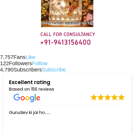
7,757
Fans
Like
122
Followers
Follow
4,790
Subscribers
Subscribe
Excellent rating
Based on
156 reviews
Gurudev ki jai ho......