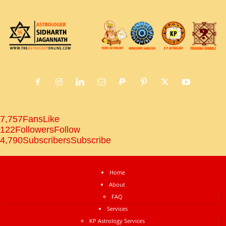
7,757
Fans
Like
122
Followers
Follow
4,790
Subscribers
Subscribe
Home
About
FAQ
Services
KP Astrology Services