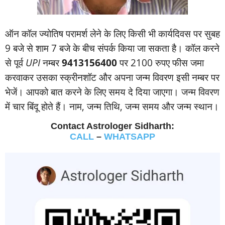
ऑन कॉल ज्‍योतिष परामर्श लेने के लिए किसी भी कार्यदिवस पर सुबह
9 बजे से शाम 7 बजे के बीच संपर्क किया जा सकता है। कॉल करने
से पूर्व
UPI
नम्‍बर
9413156400
पर 2100 रुपए फीस जमा
करवाकर उसका स्‍क्रीनशॉट और अपना जन्‍म विवरण इसी नम्‍बर पर
भेजें। आपको बात करने के लिए समय दे दिया जाएगा। जन्‍म विवरण
में चार बिंदू होते हैं। नाम, जन्‍म तिथि, जन्‍म समय और जन्‍म स्‍थान।
Contact Astrologer Sidharth:
CALL
–
WHATSAPP