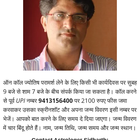
ऑन कॉल ज्‍योतिष परामर्श लेने के लिए किसी भी कार्यदिवस पर सुबह
9 बजे से शाम 7 बजे के बीच संपर्क किया जा सकता है। कॉल करने
से पूर्व
UPI
नम्‍बर
9413156400
पर 2100 रुपए फीस जमा
करवाकर उसका स्‍क्रीनशॉट और अपना जन्‍म विवरण इसी नम्‍बर पर
भेजें। आपको बात करने के लिए समय दे दिया जाएगा। जन्‍म विवरण
में चार बिंदू होते हैं। नाम, जन्‍म तिथि, जन्‍म समय और जन्‍म स्‍थान।
Contact Astrologer Sidharth: