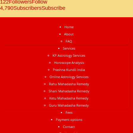
122
Followers
Follow
4,790
Subscribers
Subscribe
Home
About
FAQ
Services
KP Astrology Services
Horoscope Analysis
Prashna Kundli India
Online Astrology Services
Rahu Mahadasha Remedy
Shani Mahadasha Remedy
Ketu Mahadasha Remedy
Guru Mahadasha Remedy
Fees
Payment options
Contact