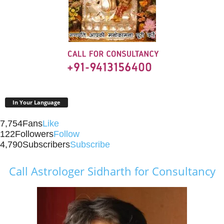
In Your Language
7,754
Fans
Like
122
Followers
Follow
4,790
Subscribers
Subscribe
Call Astrologer Sidharth for Consultancy