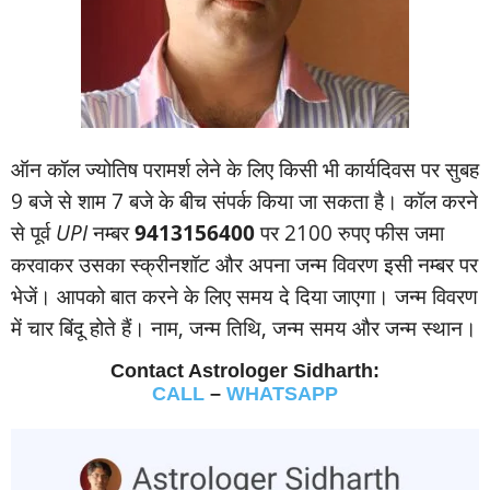
ऑन कॉल ज्‍योतिष परामर्श लेने के लिए किसी भी कार्यदिवस पर सुबह
9 बजे से शाम 7 बजे के बीच संपर्क किया जा सकता है। कॉल करने
से पूर्व
UPI
नम्‍बर
9413156400
पर 2100 रुपए फीस जमा
करवाकर उसका स्‍क्रीनशॉट और अपना जन्‍म विवरण इसी नम्‍बर पर
भेजें। आपको बात करने के लिए समय दे दिया जाएगा। जन्‍म विवरण
में चार बिंदू होते हैं। नाम, जन्‍म तिथि, जन्‍म समय और जन्‍म स्‍थान।
Contact Astrologer Sidharth:
CALL
–
WHATSAPP