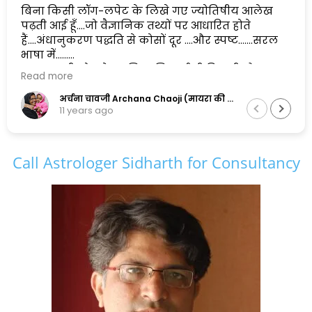
बिना किसी लॉग-लपेट के लिखे गए ज्योतिषीय आलेख
पढ़ती आई हूँ....जो वैज्ञानिक तथ्यों पर आधारित होते
हैं....अंधानुकरण पद्धति से कोसों दूर ....और स्पष्ट.......सरल
भाषा में......
एक सुलझी सोच के मालिक सिद्धार्थ जी पिछली और
Read more
अगली दोनों पीढ़ियों के सामंजस्य को बनाए रखने में
सफल है,और इसलिए मैं इनकी कायल हूँ.......
अर्चना चावजी Archana Chaoji (मायरा की नानी)
11 years ago
Call Astrologer Sidharth for Consultancy