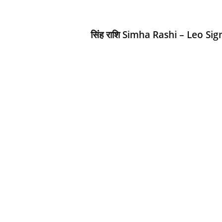
d
h
a
सिंह राशि Simha Rashi – Leo Sig
r
t
h