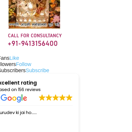
Fans
Like
llowers
Follow
Subscribers
Subscribe
xcellent rating
ased on
156 reviews
ho......
sidharth ji is a very nice person.