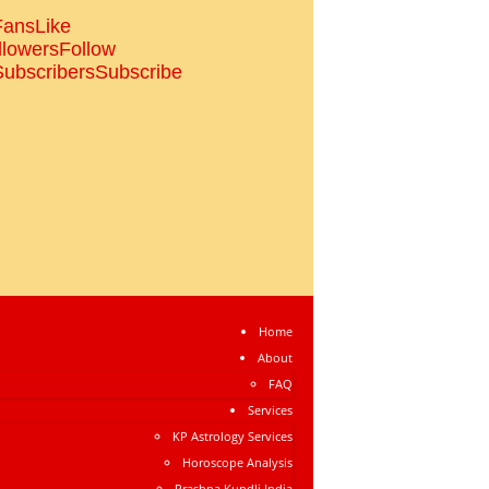
Fans
Like
llowers
Follow
Subscribers
Subscribe
Home
About
FAQ
Services
KP Astrology Services
Horoscope Analysis
Prashna Kundli India