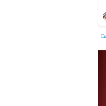
V S K
1 yea
Ca