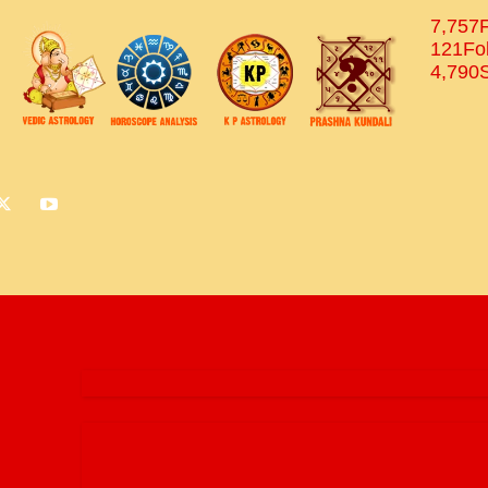
7,757
121
Fo
4,790