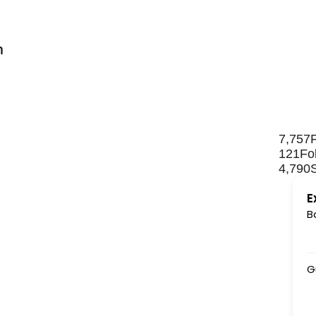
n
7,757
121
Fo
4,790
E
B
Gurudev ki jai 