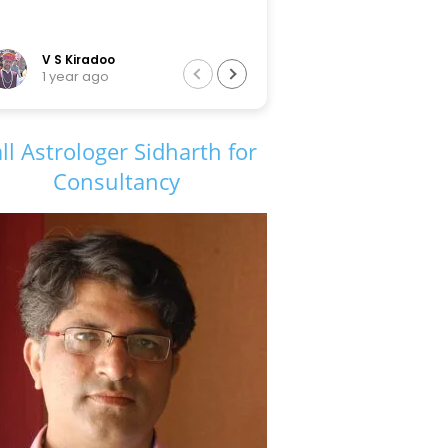
iradoo
Tarun Sir
r ago
6 years ago
ll Astrologer Sidharth for
Consultancy