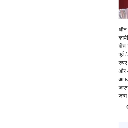
ऑन क
कार्
बीच 
पूर्व
U
रुपए
और अ
आपको
जाएगा
जन्‍