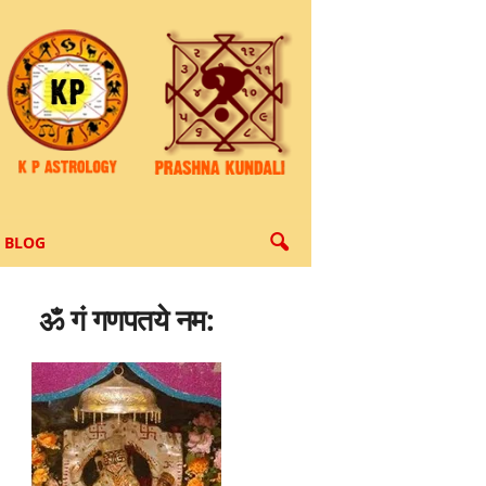
BLOG
ॐ गं गणपतये नम: