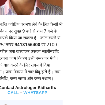
ॉल ज्‍योतिष परामर्श लेने के लिए किसी भी
यदिवस पर सुबह 9 बजे से शाम 7 बजे के
संपर्क किया जा सकता है। कॉल करने से
PI
नम्‍बर
9413156400
पर 2100
 फीस जमा करवाकर उसका स्‍क्रीनशॉट
पना जन्‍म विवरण इसी नम्‍बर पर भेजें।
 बात करने के लिए समय दे दिया
। जन्‍म विवरण में चार बिंदू होते हैं। नाम,
म तिथि, जन्‍म समय और जन्‍म स्‍थान।
Contact Astrologer Sidharth:
CALL
–
WHATSAPP