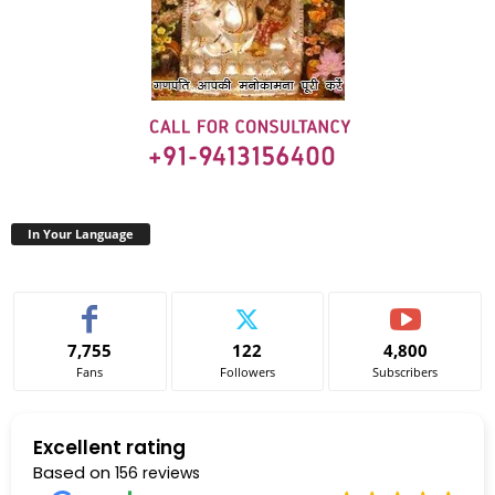
In Your Language
7,755
122
4,800
Fans
Followers
Subscribers
Excellent rating
Based on
156 reviews