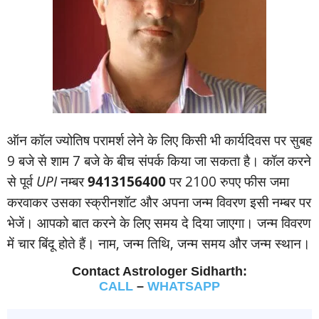
ऑन कॉल ज्‍योतिष परामर्श लेने के लिए किसी भी कार्यदिवस पर सुबह
9 बजे से शाम 7 बजे के बीच संपर्क किया जा सकता है। कॉल करने
से पूर्व
UPI
नम्‍बर
9413156400
पर 2100 रुपए फीस जमा
करवाकर उसका स्‍क्रीनशॉट और अपना जन्‍म विवरण इसी नम्‍बर पर
भेजें। आपको बात करने के लिए समय दे दिया जाएगा। जन्‍म विवरण
में चार बिंदू होते हैं। नाम, जन्‍म तिथि, जन्‍म समय और जन्‍म स्‍थान।
Contact Astrologer Sidharth:
CALL
–
WHATSAPP